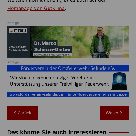
Homepage von GutKlima
.
Anzeige
Anzeige
Beitragsnavigation
Zurück
Weiter
Das könnte Sie auch interessieren