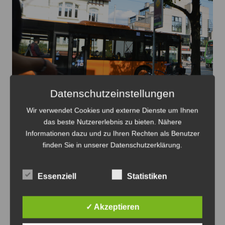
Datenschutzeinstellungen
Wir verwendet Cookies und externe Dienste um Ihnen
Buslinie 390 Haltestellen zwischen
das beste Nutzererlebnis zu bieten. Nähere
Rethen/Bahnhof und
Informationen dazu und zu Ihren Rechten als Benutzer
Müllingen/Sarstedter Straße entfallen
finden Sie in unserer Datenschutzerklärung.
7. August 2026
0
Essenziell
Statistiken
✓ Akzeptieren