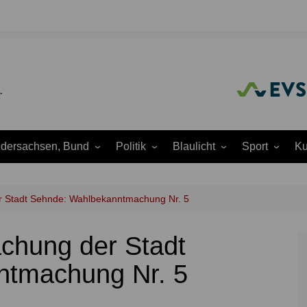
edersachsen, Bund
Politik
Blaulicht
Sport
Ku
Amtliche
Feuerwehr
Baseball
A
Bekanntmachungen
Justiz
Fußball
A
r Stadt Sehnde: Wahlbekanntmachung Nr. 5
Ausschüsse
Polizei
Handball
J
Europapolitik
chung der Stadt
ion
Rettungsdienst
Laufen
K
Ortsrat
THW
Leichtathletik
K
ntmachung Nr. 5
Parteien
Wasserrettung
Motorsport
K
Region Hannover