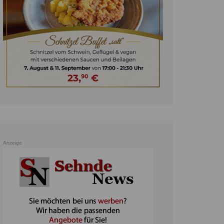
unst
teratur
ennis
heater
ereine
erkehr
orträge
oo
Anzeige