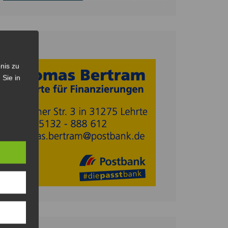
Anzeige
nis zu
 Sie in