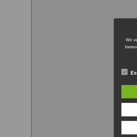
Wir v
bieten
Es