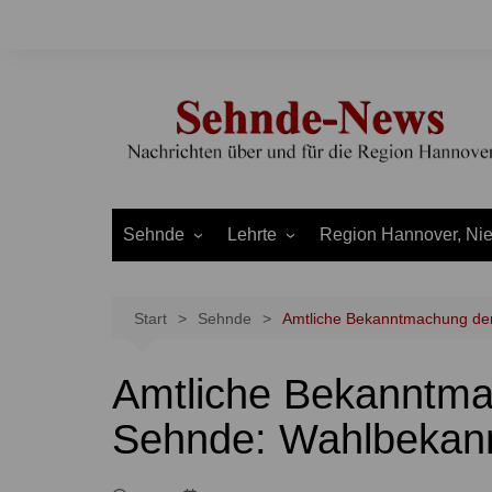
Zum
Inhalt
springen
Sehnde
Lehrte
Region Hannover, Ni
Bilm
Ahlten
Burgdorf
Bolzum
Aligse
Uetze
Start
Sehnde
Amtliche Bekanntmachung de
Dolgen
Arpke
Stadt Hannover
Amtliche Bekanntma
Evern
Hämelerwald
LEADER und Bördereg
Gretenberg
Immensen
Land Niedersachsen
Sehnde: Wahlbekan
Haimar
Kolshorn