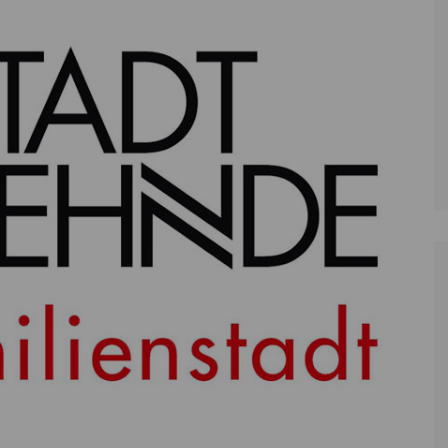
Zoll
Reitsport
K
Stadtrat
Schießen
Li
Überregionale Politik
Tennis/Tischt
T
Verwaltung
Wassersport
V
Wahlen
V
V
Z