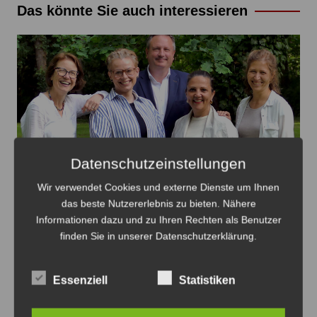
Das könnte Sie auch interessieren
Datenschutzeinstellungen
Wir verwendet Cookies und externe Dienste um Ihnen
Die Kandidaten für Ilten sind Anne-Cécile Blanc, Judith
das beste Nutzererlebnis zu bieten. Nähere
Informationen dazu und zu Ihren Rechten als Benutzer
Schmidt-Van Die, Sandy Steve Choitz, Helima Grüßing
finden Sie in unserer Datenschutzerklärung.
und Laura Weber (v.li.) – Foto: Grüne
Grüne stellen Kandidaten für den
Essenziell
Statistiken
Ortsrat Ilten vor
8. August 2026
0