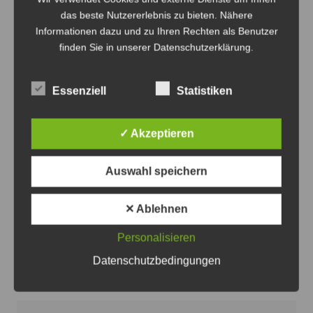
das beste Nutzererlebnis zu bieten. Nähere
Informationen dazu und zu Ihren Rechten als Benutzer
finden Sie in unserer Datenschutzerklärung.
Essenziell
Statistiken
Eva Bender sichert den Frauenhäusern weitere
✓ Akzeptieren
Unterstützung zu - Foto: SPD
Auswahl speichern
SPD-Kandidatin Bender sichert
Frauenhäusern und Beratungsstellen
Unterstützung zu
✕ Ablehnen
6. August 2026
0
Personalisieren
Datenschutzbedingungen