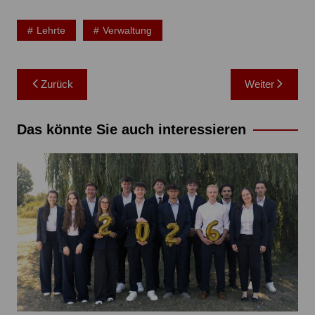
Lehrte
Verwaltung
Beitragsnavigation
Zurück
Weiter
Das könnte Sie auch interessieren