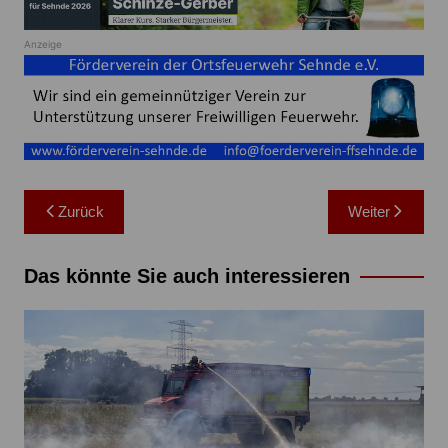
Anzeige
Beitragsnavigation
Zurück
Weiter
Das könnte Sie auch interessieren