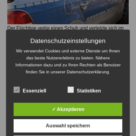
Der Flüchtige verlor einen Schuh und verletzte sich im
Dornenbusch - Foto: JPH
Datenschutzeinstellungen
Einbruch in ein Einfamilienhaus in
Wir verwendet Cookies und externe Dienste um Ihnen
Lehrte
das beste Nutzererlebnis zu bieten. Nähere
Informationen dazu und zu Ihren Rechten als Benutzer
10. August 2026
0
finden Sie in unserer Datenschutzerklärung.
Essenziell
Statistiken
Anzeige
✓ Akzeptieren
Auswahl speichern