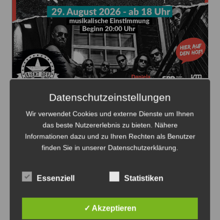
Die 1. Sehnder Rocknacht beginnt am 29. August auf
Datenschutzeinstellungen
dem Hof Falkenhagen und sucht noch weitere
Sponsoren - Plakat: Veranstalter
Wir verwendet Cookies und externe Dienste um Ihnen
das beste Nutzererlebnis zu bieten. Nähere
Sehnde rockt wieder: Das 1. Sehnder
Informationen dazu und zu Ihren Rechten als Benutzer
Rock Open Air bringt Musik,
finden Sie in unserer Datenschutzerklärung.
Gemeinschaft und Erinnerungen
7. August 2026
0
Essenziell
Statistiken
✓ Akzeptieren