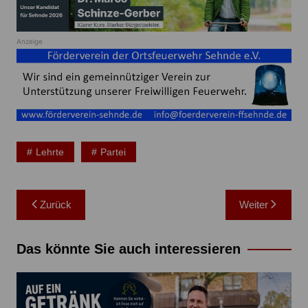
Anzeige
Lehrte
Partei
Beitragsnavigation
Zurück
Weiter
Das könnte Sie auch interessieren