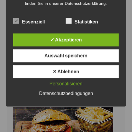
finden Sie in unserer Datenschutzerklärung.
Eva Bender sichert den Frauenhäusern weitere
Essenziell
Statistiken
Unterstützung zu - Foto: SPD
SPD-Kandidatin Bender sichert
✓ Akzeptieren
Frauenhäusern und Beratungsstellen
Unterstützung zu
Auswahl speichern
6. August 2026
0
✕ Ablehnen
Personalisieren
Datenschutzbedingungen
Anzeige