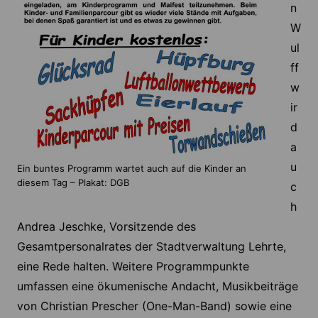
n
W
ul
ff
w
ir
d
a
u
Ein buntes Programm wartet auch auf die Kinder an
diesem Tag – Plakat: DGB
c
h
Andrea Jeschke, Vorsitzende des
Gesamtpersonalrates der Stadtverwaltung Lehrte,
eine Rede halten. Weitere Programmpunkte
umfassen eine ökumenische Andacht, Musikbeiträge
von Christian Prescher (One-Man-Band) sowie eine