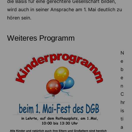
die Basis für eine gerechtere Gesellschaft bilden,
wird auch in seiner Ansprache am 1. Mai deutlich zu
hören sein.
Weiteres Programm
N
e
b
e
n
C
hr
is
ti
a