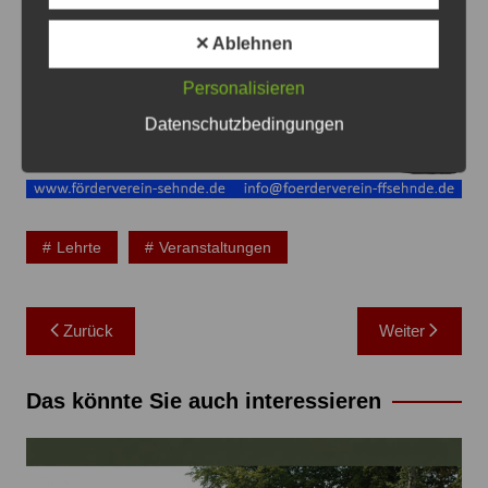
✕ Ablehnen
Anzeige
Personalisieren
Datenschutzbedingungen
Lehrte
Veranstaltungen
Beitragsnavigation
Zurück
Weiter
Das könnte Sie auch interessieren