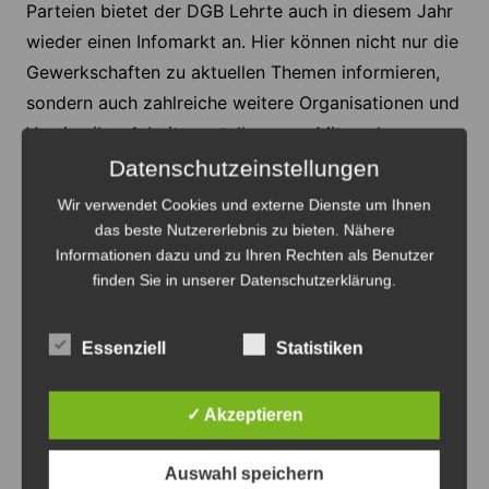
Parteien bietet der DGB Lehrte auch in diesem Jahr
wieder einen Infomarkt an. Hier können nicht nur die
Gewerkschaften zu aktuellen Themen informieren,
sondern auch zahlreiche weitere Organisationen und
Vereine ihre Arbeit vorstellen, zum Mitmachen
einladen und neue Kontakte knüpfen.
Datenschutzeinstellungen
Wir verwendet Cookies und externe Dienste um Ihnen
Interessierte Vereine, Verbände, Parteien und
das beste Nutzererlebnis zu bieten. Nähere
Organisationen, die an der Maikundgebung oder
Informationen dazu und zu Ihren Rechten als Benutzer
dem Maifest teilnehmen möchten, können sich noch
finden Sie in unserer Datenschutzerklärung.
direkt mit Reinhard Nold unter der Telefonnummer
05132/58 94 01 oder per E-Mail an
DGB-
Essenziell
Statistiken
Lehrte@web.de
in Verbindung setzen.
✓ Akzeptieren
Anzeige
Auswahl speichern