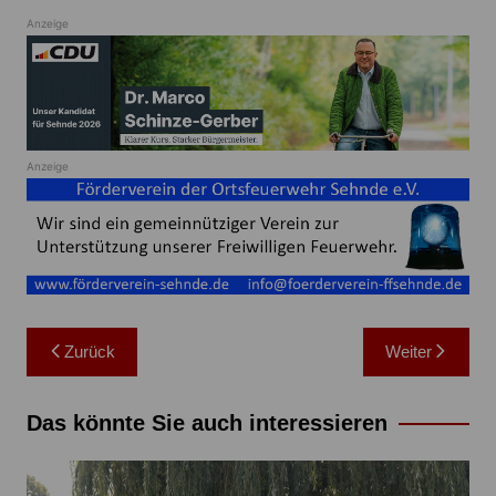
Anzeige
Anzeige
Beitragsnavigation
Zurück
Weiter
Das könnte Sie auch interessieren