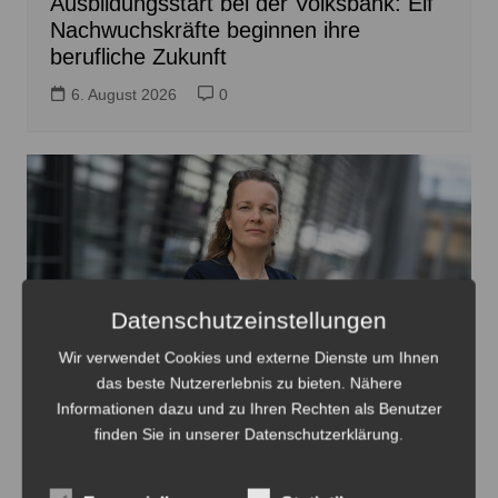
Ausbildungsstart bei der Volksbank: Elf
Nachwuchskräfte beginnen ihre
berufliche Zukunft
6. August 2026
0
Datenschutzeinstellungen
Wir verwendet Cookies und externe Dienste um Ihnen
das beste Nutzererlebnis zu bieten. Nähere
Informationen dazu und zu Ihren Rechten als Benutzer
Eva Bender sichert den Frauenhäusern weitere
finden Sie in unserer Datenschutzerklärung.
Unterstützung zu - Foto: SPD
SPD-Kandidatin Bender sichert