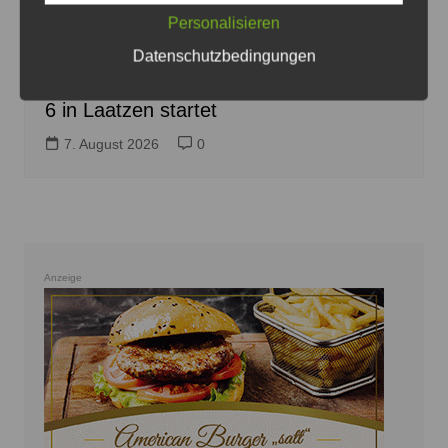
Die Abschnitte werden voll gesperrt bis Anfang 2027 -
Personalisieren
Foto: JPH
Datenschutzbedingungen
Umfassende Fahrbahnsanierung der B
6 in Laatzen startet
7. August 2026
0
Anzeige