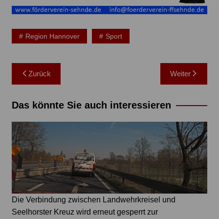
Region Hannover
Sport
Beitragsnavigation
Zurück
Weiter
Das könnte Sie auch interessieren
Die Verbindung zwischen Landwehrkreisel und
Seelhorster Kreuz wird erneut gesperrt zur