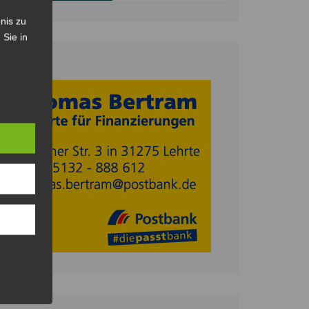
nis zu
 Sie in
Anzeige