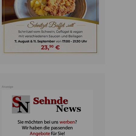
unst
teratur
ennis
heater
ereine
erkehr
orträge
oo
Anzeige