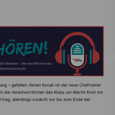
Zoll
Reitsport
K
Stadtrat
Schießen
Li
Überregionale Politik
Tennis/Tischt
T
Verwaltung
Wassersport
V
Wahlen
V
V
Z
gung – gefallen: Kenan Kocak ist der neue Cheftrainer
h die Verantwortlichen des Klubs um Martin Kind mit
rtrag, allerdings zunächt nur bis zum Ende der