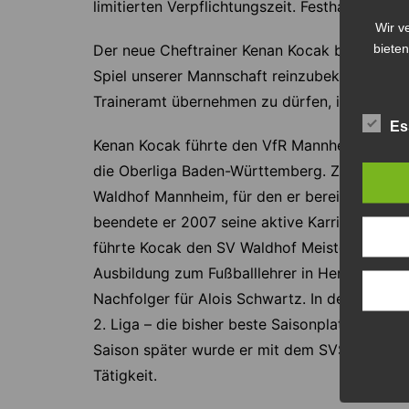
limitierten Verpflichtungszeit. Festhalten und
Wir v
Der neue Cheftrainer Kenan Kocak bewertet das 
bieten
Spiel unserer Mannschaft reinzubekommen. Han
Traineramt übernehmen zu dürfen, ist eine e
Es
Kenan Kocak führte den VfR Mannheim im Alte
die Oberliga Baden-Württemberg. Zur Saison
Waldhof Mannheim, für den er bereits in der J
beendete er 2007 seine aktive Karriere nach 
führte Kocak den SV Waldhof Meister in der Re
Ausbildung zum Fußballlehrer in Hennef. Im J
Nachfolger für Alois Schwartz. In der Saison 
2. Liga – die bisher beste Saisonplatzierung
Saison später wurde er mit dem SVS Tabellene
Tätigkeit.