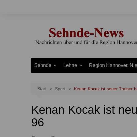
Zum
Inhalt
springen
Sehnde
Lehrte
Region Hannover, Ni
Bilm
Ahlten
Burgdorf
Bolzum
Aligse
Uetze
Start
Sport
Kenan Kocak ist neuer Trainer 
Dolgen
Arpke
Stadt Hannover
Kenan Kocak ist neu
Evern
Hämelerwald
LEADER und Bördereg
Gretenberg
Immensen
Land Niedersachsen
96
Haimar
Kolshorn