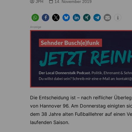
Höver
Lehrte
JPH
14. November 2019
Ilten
Ramhorst
Klein Lobke
Röddensen
Anzeige
Köthenwald
Sievershausen
Müllingen
Steinwedel
Rethmar
Sehnde
Wassel
Wehmingen
Wirringen
Die Entscheidung ist – nach reiflicher Überle
von Hannover 96. Am Donnerstag einigten sic
dem 38 Jahre alten Fußballlehrer auf einen Ve
laufenden Saison.