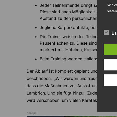
Wir v
Jeder Teilnehmende bringt seine eigen
bieten
Diese sind nach Möglichkeit namentlic
Abstand zu den persönlichen Gegenstä
Jegliche Körperkontakte, beispielswei
Es
Die Trainer weisen den Teilnehmenden v
Pausenflächen zu. Diese sind gemäß 
markiert mit Hütchen, Kreisen, Stange
Beim Training werden Hallenschuhe ge
Der Ablauf ist komplett geplant und
auf der 
beschrieben. „Wir würden uns freuen, viele K
dass die Maßnahmen zur Ausrottung des Coro
Lambrich. Und sie fügt hinzu: „Zudem wird uns
wird verschoben, um vielen Karateka die Mögl
Anzeige