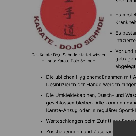
Sportein
Es beste
Krankhe
Es besta
infiziert
Vor und 
Das Karate Dojo Sehnde startet wieder
getragen
– Logo: Karate Dojo Sehnde
abgelegt
Die üblichen Hygienemaßnahmen mit 
Desinfizieren der Hände werden eingeh
Die Umkleidekabinen, Dusch- und Was
geschlossen bleiben. Alle kommen dah
Karate-Anzug oder in regulärer Sport
Warteschlangen beim Zutritt zur Sport
Zuschauerinnen und Zuschauer sind na