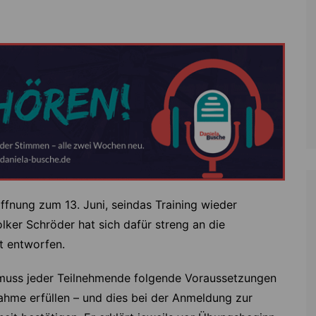
Zoll
Reitsport
K
Stadtrat
Schießen
Li
Überregionale Politik
Tennis/Tischt
T
Verwaltung
Wassersport
V
Wahlen
V
V
Z
fnung zum 13. Juni, seindas Training wieder
er Schröder hat sich dafür streng an die
 entworfen.
uss jeder Teilnehmende folgende Voraussetzungen
nahme erfüllen – und dies bei der Anmeldung zur