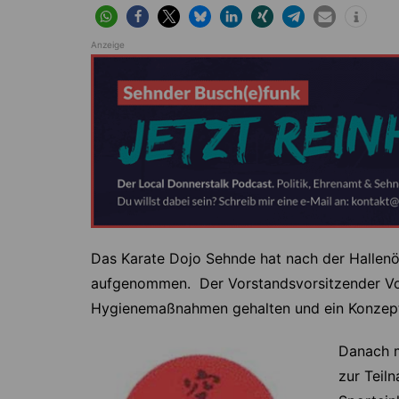
Höver
Lehrte
Ilten
Ramhorst
Anzeige
Klein Lobke
Röddensen
Köthenwald
Sievershausen
Müllingen
Steinwedel
Rethmar
Sehnde
Wassel
Wehmingen
Das Karate Dojo Sehnde hat nach der Hallenöf
Wirringen
aufgenommen. Der Vorstandsvorsitzender Volk
Hygienemaßnahmen gehalten und ein Konzept
Danach m
zur Teil