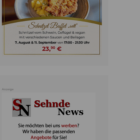
unst
teratur
ennis
heater
ereine
erkehr
orträge
oo
Anzeige