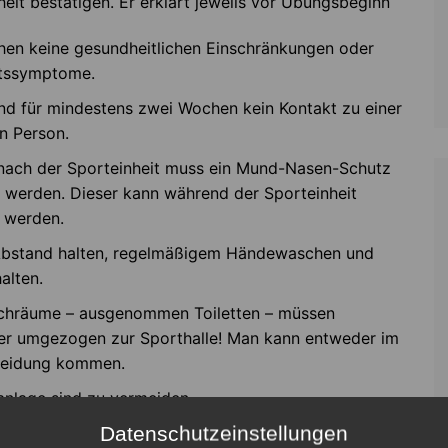
heit bestätigen. Er erklärt jeweils vor Übungsbeginn
hen keine gesundheitlichen Einschränkungen oder
itssymptome.
nd für mindestens zwei Wochen kein Kontakt zu einer
en Person.
nach der Sporteinheit muss ein Mund-Nasen-Schutz
 werden. Dieser kann während der Sporteinheit
 werden.
Abstand halten, regelmäßigem Händewaschen und
alten.
chräume – ausgenommen Toiletten – müssen
er umgezogen zur Sporthalle! Man kann entweder im
kleidung kommen.
anlage sind zu vermeiden.
Datenschutzeinstellungen
ch wie vor ausgeschlossen.