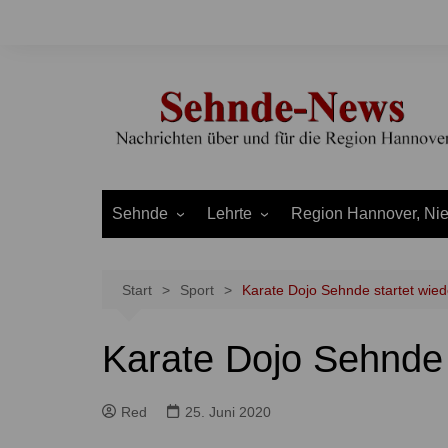
Zum
Inhalt
springen
Sehnde
Lehrte
Region Hannover, Ni
Bilm
Ahlten
Burgdorf
Bolzum
Aligse
Uetze
Start
Sport
Karate Dojo Sehnde startet wied
Dolgen
Arpke
Stadt Hannover
Karate Dojo Sehnde 
Evern
Hämelerwald
LEADER und Bördereg
Gretenberg
Immensen
Land Niedersachsen
Red
25. Juni 2020
Haimar
Kolshorn