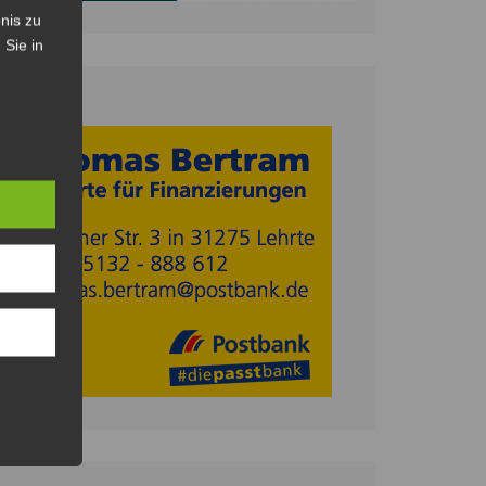
nis zu
 Sie in
Anzeige