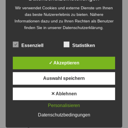
Wir verwendet Cookies und externe Dienste um Ihnen
das beste Nutzererlebnis zu bieten. Nähere
Informationen dazu und zu Ihren Rechten als Benutzer
finden Sie in unserer Datenschutzerklärung.
Essenziell
Statistiken
✓ Akzeptieren
Daisuke Yokota setzt seine Karriere bei den Glasgow
Auswahl speichern
Rangers fort. Der letztjährige Tabellendritte der
Premiership tritt derzeit in der Qualifikation zur UEFA
✕ Ablehnen
Europa League an – Foto: JPH
Personalisieren
Es steht fest: Daisuke Yokota verlässt
Datenschutzbedingungen
Hannover 96 ab sofort
6. August 2026
0