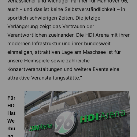
verlässlicher und wichtiger Partner für Hannover 96,
auch – und das ist keine Selbstverständlichkeit – in
sportlich schwierigen Zeiten. Die jetzige
Verlängerung zeigt das Vertrauen der
Verantwortlichen zueinander. Die HDI Arena mit ihrer
modernen Infrastruktur und ihrer bundesweit
einmaligen, attraktiven Lage am Maschsee ist für
unsere Heimspiele sowie zahlreiche
Konzertveranstaltungen und weitere Events eine
attraktive Veranstaltungsstätte.“
Für
HD
I ist
We
rbu
ng