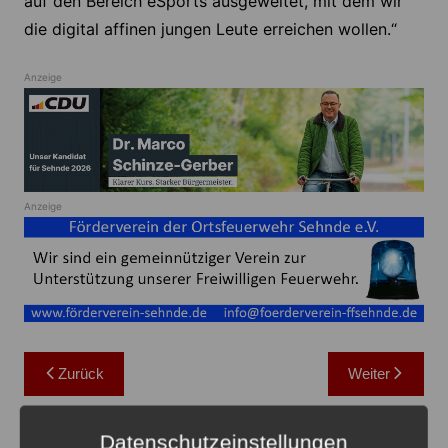
auf den Bereich eSports ausgeweitet, mit dem wir
die digital affinen jungen Leute erreichen wollen.“
Anzeige
Anzeige
Beitragsnavigation
Zurück
Weiter
Das könnte Sie auch interessieren
Datenschutzeinstellungen