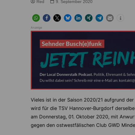
Höver
Lehrte
Red
9. September 2020
Ilten
Ramhorst
Klein Lobke
Röddensen
Anzeige
Köthenwald
Sievershausen
Müllingen
Steinwedel
Rethmar
Sehnde
Wassel
Wehmingen
Wirringen
Vieles ist in der Saison 2020/21 aufgrund d
wird für die TSV Hannover-Burgdorf derselbe w
am Donnerstag, 01. Oktober 2020, mit Anwurf
gegen den ostwestfälischen Club GWD Minden.