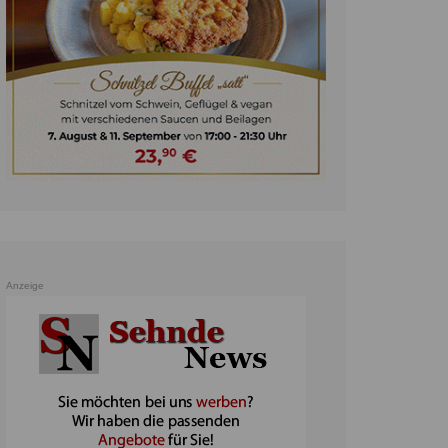
unst
teratur
ennis
heater
ereine
erkehr
orträge
oo
Anzeige