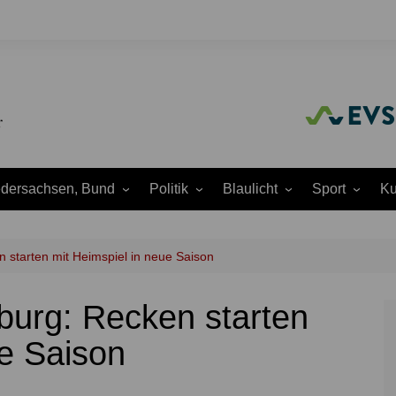
edersachsen, Bund
Politik
Blaulicht
Sport
Ku
Amtliche
Feuerwehr
Baseball
A
Bekanntmachungen
Justiz
Fußball
A
 starten mit Heimspiel in neue Saison
Ausschüsse
Polizei
Handball
J
Europapolitik
burg: Recken starten
ion
Rettungsdienst
Laufen
K
Ortsrat
THW
Leichtathletik
K
ue Saison
Parteien
Wasserrettung
Motorsport
K
Region Hannover