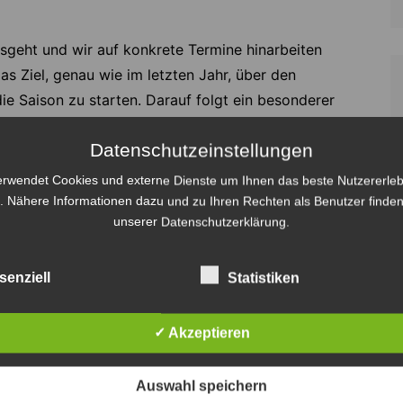
osgeht und wir auf konkrete Termine hinarbeiten
s Ziel, genau wie im letzten Jahr, über den
ie Saison zu starten. Darauf folgt ein besonderer
eser Saison zu den Topfavoriten auf den deutschen
Datenschutzeinstellungen
e neuformierte Mannschaft in den ersten Wochen agiert
ersten acht Begegnungen für den weiteren
erwendet Cookies und externe Dienste um Ihnen das beste Nutzererleb
r aktuellen Situation zeitnah wieder mit möglichst
. Nähere Informationen dazu und zu Ihren Rechten als Benutzer finden
unserer Datenschutzerklärung.
annende Handballfeste erleben zu können“,
n Christophersen den neuen Spielplan.
senziell
Statistiken
mie sind die Vereine in der Liqui Moly HBL auf
ulassung von Zuschauern und möglichen
✓ Akzeptieren
en Die Recken im engen Austausch mit der
rische Sicherheit gegeben ist, werden alle
Auswahl speichern
nhabern und zu einem möglichen Vorverkaufsstart