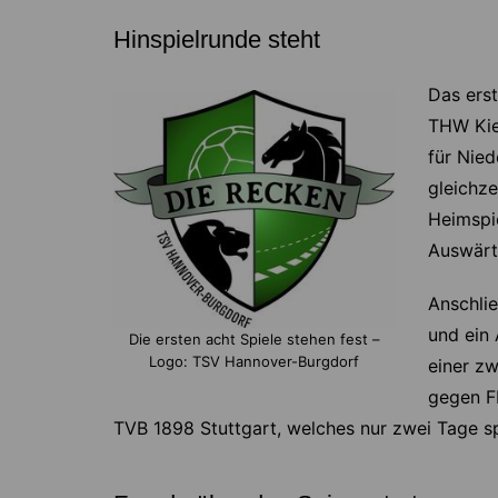
Hinspielrunde steht
Das erst
THW Kiel
für Nied
gleichze
Heimspi
Auswärts
Anschli
und ein
Die ersten acht Spiele stehen fest –
Logo: TSV Hannover-Burgdorf
einer z
gegen F
TVB 1898 Stuttgart, welches nur zwei Tage s