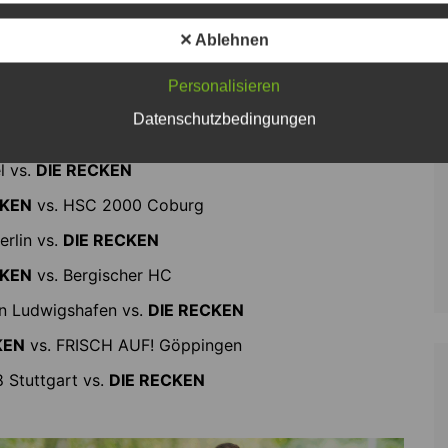
 allen Recken-Medien bekannt gegeben.
✕ Ablehnen
Personalisieren
Datenschutzbedingungen
KEN
vs. GWD Minden
l vs.
DIE RECKEN
CKEN
vs. HSC 2000 Coburg
erlin vs.
DIE RECKEN
CKEN
vs. Bergischer HC
len Ludwigshafen vs.
DIE RECKEN
KEN
vs. FRISCH AUF! Göppingen
8 Stuttgart vs.
DIE RECKEN