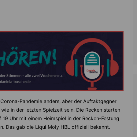
Zoll
Reitsport
K
Stadtrat
Schießen
Li
Überregionale Politik
Tennis/Tischt
T
Verwaltung
Wassersport
V
Wahlen
V
V
Z
er Corona-Pandemie anders, aber der Auftaktgegner
ie in der letzten Spielzeit sein. Die Recken starten
 19 Uhr mit einem Heimspiel in der Recken-Festung
 Das gab die Liqui Moly HBL offiziell bekannt.