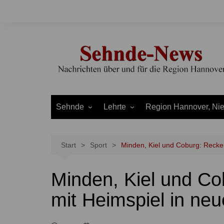
Zum
Inhalt
springen
Sehnde
Lehrte
Region Hannover, Ni
Bilm
Ahlten
Burgdorf
Bolzum
Aligse
Uetze
Start
Sport
Minden, Kiel und Coburg: Recken
Dolgen
Arpke
Stadt Hannover
Minden, Kiel und Co
Evern
Hämelerwald
LEADER und Bördereg
Gretenberg
Immensen
Land Niedersachsen
mit Heimspiel in ne
Haimar
Kolshorn