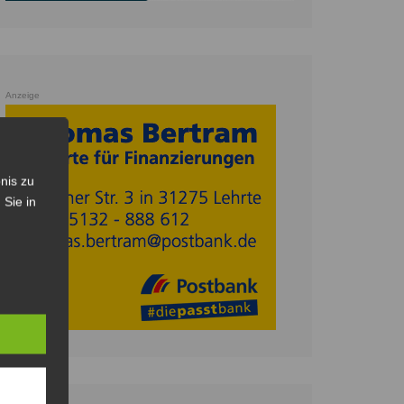
Anzeige
nis zu
 Sie in