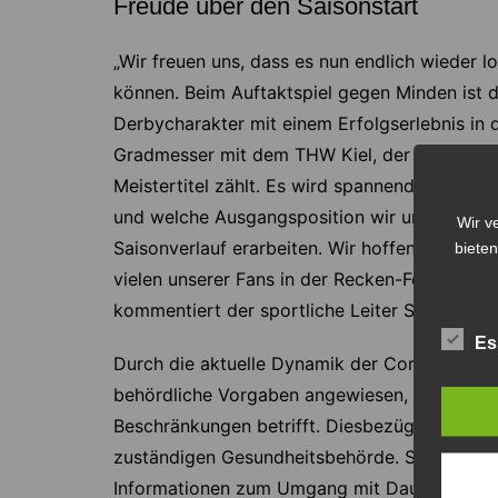
Freude über den Saisonstart
„Wir freuen uns, dass es nun endlich wieder l
können. Beim Auftaktspiel gegen Minden ist da
Derbycharakter mit einem Erfolgserlebnis in d
Gradmesser mit dem THW Kiel, der auch in di
Meistertitel zählt. Es wird spannend, wie di
und welche Ausgangsposition wir uns in den 
Wir v
Saisonverlauf erarbeiten. Wir hoffen, trotz de
bieten
vielen unserer Fans in der Recken-Festung sp
kommentiert der sportliche Leiter Sven-Söre
Es
Durch die aktuelle Dynamik der Corona-Pande
behördliche Vorgaben angewiesen, was die Z
Beschränkungen betrifft. Diesbezüglich steh
zuständigen Gesundheitsbehörde. Sobald plane
Informationen zum Umgang mit Dauerkarten-I