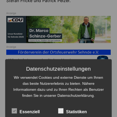
Stefan Fricke und Patrick Pelzer.
Anzeige
Anzeige
Datenschutzeinstellungen
Wir verwendet Cookies und externe Dienste um Ihnen
das beste Nutzererlebnis zu bieten. Nähere
Sehnde
Sport
Vereine
Informationen dazu und zu Ihren Rechten als Benutzer
finden Sie in unserer Datenschutzerklärung.
Beitragsnavigation
Zurück
Weiter
Essenziell
Statistiken