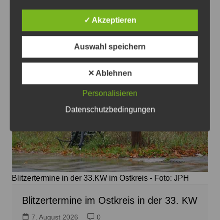
Das könnte Sie auch interessieren
✓ Akzeptieren
Auswahl speichern
✕ Ablehnen
Personalisieren
Datenschutzbedingungen
Blitzertermine in der 33.KW im Ostkreis - Foto: JPH
Blitzertermine im Ostkreis in der 33. KW
7. August 2026
0