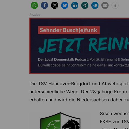
Höver
Lehrte
Ilten
Ramhorst
Anzeige
Klein Lobke
Röddensen
Köthenwald
Sievershausen
Müllingen
Steinwedel
Rethmar
Sehnde
Wassel
Wehmingen
Die TSV Hannover-Burgdorf und Abwehrspiel
Wirringen
unterschiedliche Wege. Der 28-jährige Kroat
erhalten und wird die Niedersachsen daher zu
Srsen wechse
FKSE zur TSV