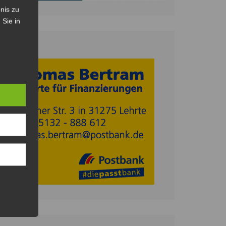
nis zu
 Sie in
Anzeige