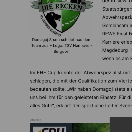
der in New Y
Staatsbürger
Abwehrspezia
Gemeinsam mi
REWE Final F
Domagoj Srsen schidet aus dem
Karriere erl
Team aus – Logo: TSV Hannover-
Magdeburg li
Burgdorf
wenn es am E
Im EHF Cup konnte der Abwehrspezialist mit
schlagen, die mit der Qualifikation zum Viertel
bedeuten sollte. „Wir haben Domagoj stets a
uns bei ihm für den geleisteten Einsatz. Für 
alles Gute“, erklärt der sportliche Leiter Sve
Anzeige