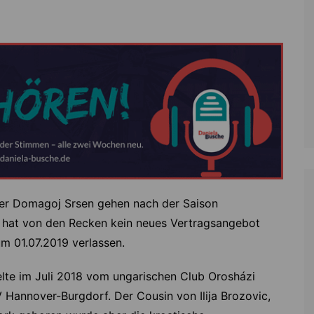
Zoll
Reitsport
K
Stadtrat
Schießen
Li
Überregionale Politik
Tennis/Tischt
T
Verwaltung
Wassersport
V
Wahlen
V
V
Z
er Domagoj Srsen gehen nach der Saison
e hat von den Recken kein neues Vertragsangebot
m 01.07.2019 verlassen.
lte im Juli 2018 vom ungarischen Club Orosházi
 Hannover-Burgdorf. Der Cousin von Ilija Brozovic,