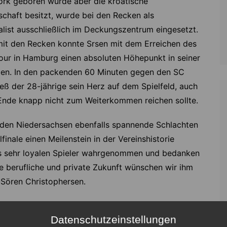
ork geboren wurde aber die kroatische
schaft besitzt, wurde bei den Recken als
list ausschließlich im Deckungszentrum eingesetzt.
t den Recken konnte Srsen mit dem Erreichen des
our in Hamburg einen absoluten Höhepunkt in seiner
eben. In den packenden 60 Minuten gegen den SC
eß der 28-jährige sein Herz auf dem Spielfeld, auch
nde knapp nicht zum Weiterkommen reichen sollte.
 den Niedersachsen ebenfalls spannende Schlachten
finale einen Meilenstein in der Vereinshistorie
ls sehr loyalen Spieler wahrgenommen und bedanken
die berufliche und private Zukunft wünschen wir ihm
n-Sören Christophersen.
Datenschutzeinstellungen