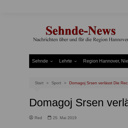
Zum
Inhalt
springen
Sehnde
Lehrte
Region Hannover, Ni
Bilm
Ahlten
Burgdorf
Bolzum
Aligse
Uetze
Start
Sport
Domagoj Srsen verlässt Die Re
Dolgen
Arpke
Stadt Hannover
Domagoj Srsen verl
Evern
Hämelerwald
LEADER und Bördereg
Gretenberg
Immensen
Land Niedersachsen
Red
25. Mai 2019
Haimar
Kolshorn