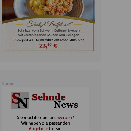
unst
teratur
ennis
heater
ereine
erkehr
orträge
oo
Anzeige