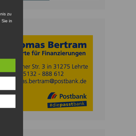
nis zu
 Sie in
Anzeige