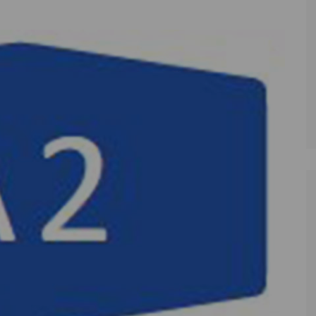
Zoll
Reitsport
K
Stadtrat
Schießen
Li
Überregionale Politik
Tennis/Tischt
T
Verwaltung
Wassersport
V
Wahlen
V
V
Z