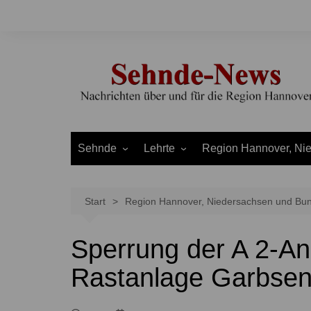
Zum
Inhalt
springen
Sehnde
Lehrte
Region Hannover, Ni
Bilm
Ahlten
Burgdorf
Bolzum
Aligse
Uetze
Start
Region Hannover, Niedersachsen und Bu
Dolgen
Arpke
Stadt Hannover
Sperrung der A 2-An
Evern
Hämelerwald
LEADER und Bördereg
Gretenberg
Immensen
Land Niedersachsen
Rastanlage Garbse
Haimar
Kolshorn