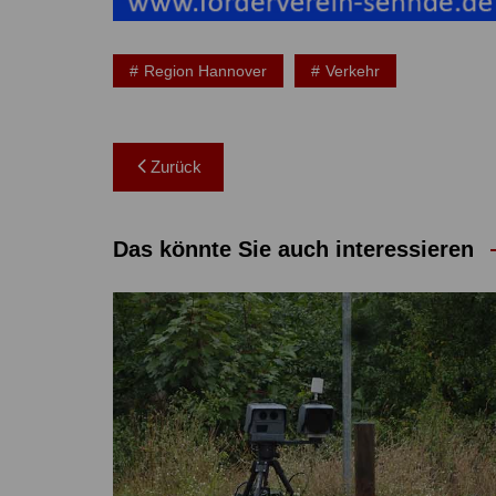
Region Hannover
Verkehr
Beitragsnavigation
Zurück
Das könnte Sie auch interessieren