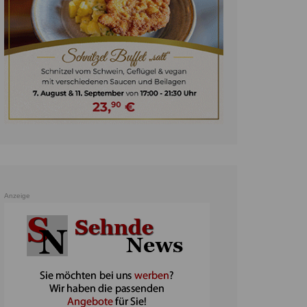
unst
teratur
ennis
heater
ereine
erkehr
orträge
oo
Anzeige