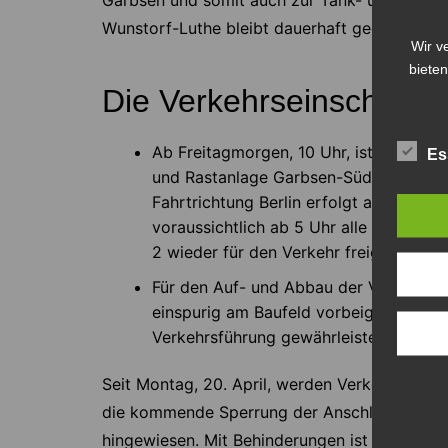
Garbsen und somit auch zur Tank- und Rastan
Wunstorf-Luthe bleibt dauerhaft geöffnet.
Wir v
bieten
Die Verkehrseinschränk
Ab Freitagmorgen, 10 Uhr, ist die Ausf
Es
und Rastanlage Garbsen-Süd gesperrt. 
Fahrtrichtung Berlin erfolgt am gleich
voraussichtlich ab 5 Uhr alle Sperrung
2 wieder für den Verkehr freigegeben.
Für den Auf- und Abbau der Verkehrsfüh
einspurig am Baufeld vorbeigeführt. An
Verkehrsführung gewährleistet. Es gilt
Seit Montag, 20. April, werden Verkehrsteiln
die kommende Sperrung der Anschlussstelle 
hingewiesen. Mit Behinderungen ist zu rechnen