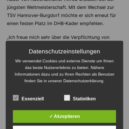
jüngsten Weltmeisterschaft. Mit dem Wechsel zur
TSV Hannover-Burgdorf möchte er sich erneut für
einen festen Platz im DHB-Kader empfehlen.
„Ich freue mich sehr über die Verpflichtung von
Basti. Er ist ein vielseitiger Spieler, der unsere
Datenschutzeinstellungen
Rückraumreihe komplettiert und uns sowohl in der
Abwehr als auch im Angriff, insbesondere mit seinen
Wir verwendet Cookies und externe Dienste um Ihnen
das beste Nutzererlebnis zu bieten. Nähere
Distanzwürfen, weiterhelfen wird“, ist sich
Informationen dazu und zu Ihren Rechten als Benutzer
Cheftrainer Juan Carlos Pastor sicher, der
finden Sie in unserer Datenschutzerklärung.
insbesondere die Qualität und Variabilität Heymanns
als wichtigen Baustein für die Weiterentwicklung der
Essenziell
Statistiken
Mannschaft hervorhebt.
Anzeige
✓ Akzeptieren