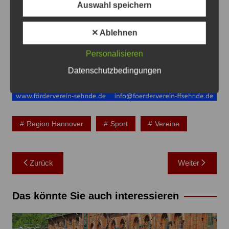
Auswahl speichern
✕ Ablehnen
Anzeige
Personalisieren
Datenschutzbedingungen
Region Hannover
Sport
Vereine
Beitragsnavigation
Zurück
Weiter
Das könnte Sie auch interessieren