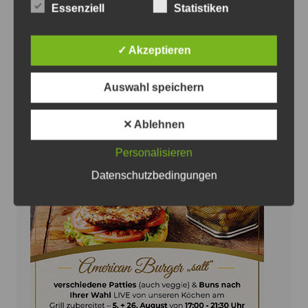
Essenziell
Statistiken
Volksbank eG verlost VRhilft-
Defibrillatoren an Vereine
✓ Akzeptieren
8. August 2026
0
Auswahl speichern
✕ Ablehnen
Personalisieren
Anzeige
Datenschutzbedingungen