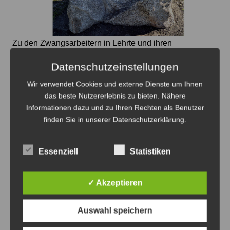
Zu den Zwangsarbeitern in Lehrte und ihren
Geschichten gibt es jetzt eine Forschungsarbeit und
Datenschutzeinstellungen
diesen Gedenkstein - Foto: Stadt Lehrte
Wir verwendet Cookies und externe Dienste um Ihnen
Zwangsarbeitslager und Tod
das beste Nutzererlebnis zu bieten. Nähere
Informationen dazu und zu Ihren Rechten als Benutzer
31. Juli 2026
finden Sie in unserer Datenschutzerklärung.
Essenziell
Statistiken
Anzeige
✓ Akzeptieren
Auswahl speichern