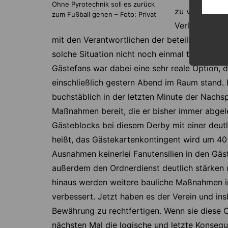
Ohne Pyrotechnik soll es zurück
zu verdanken,
zum Fußball gehen – Foto: Privat
Verletzungen 
mit den Verantwortlichen der beteiligten Vere
solche Situation nicht noch einmal toleriere
Gästefans war dabei eine sehr reale Option, 
einschließlich gestern Abend im Raum stand.
buchstäblich in der letzten Minute der Nachsp
Maßnahmen bereit, die er bisher immer abgeleh
Gästeblocks bei diesem Derby mit einer deutl
heißt, das Gästekartenkontingent wird um 40 
Ausnahmen keinerlei Fanutensilien in den Gäs
außerdem den Ordnerdienst deutlich stärken u
hinaus werden weitere bauliche Maßnahmen 
verbessert. Jetzt haben es der Verein und ins
Bewährung zu rechtfertigen. Wenn sie diese C
nächsten Mal die logische und letzte Konsequ