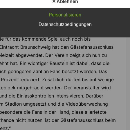
✕ Ablehnen
 dass es nicht zu noch mehr oder schwereren
gekommen ist. Wir haben in einem intensiven Dialog
Personalisieren
ine und der Polizei deutlich gemacht, dass wir eine
Datenschutzbedingungen
n werden. Das Mittel des kompletten Ausschlusses der
die für das kommende Spiel auch noch bis
 Eintracht Braunschweig hat den Gästefanausschluss
ielzeit abgewendet. Der Verein zeigt sich nun zu
nt hat. Ein wichtiger Baustein ist dabei, dass die
ich geringeren Zahl an Fans besetzt werden. Das
Prozent reduziert. Zusätzlich dürfen bis auf wenige
teblock mitgebracht werden. Der Veranstalter wird
nd die Einlasskontrollen intensivieren. Darüber
im Stadion umgesetzt und die Videoüberwachung
besondere die Fans in der Hand, diese allerletzte
hance nicht nutzen, ist der Gästefanausschluss beim
enz.“