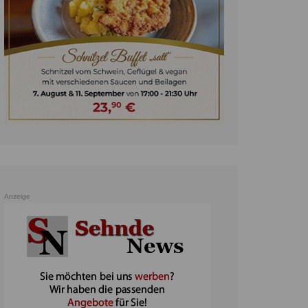
unst
teratur
ennis
heater
ereine
erkehr
orträge
oo
Anzeige