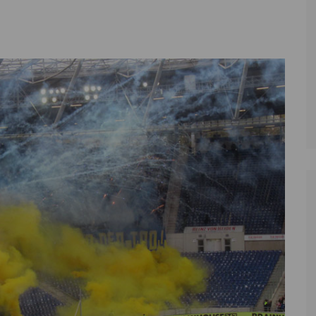
Zoll
Reitsport
K
Stadtrat
Schießen
Li
Überregionale Politik
Tennis/Tischt
T
Verwaltung
Wassersport
V
Wahlen
V
V
Z