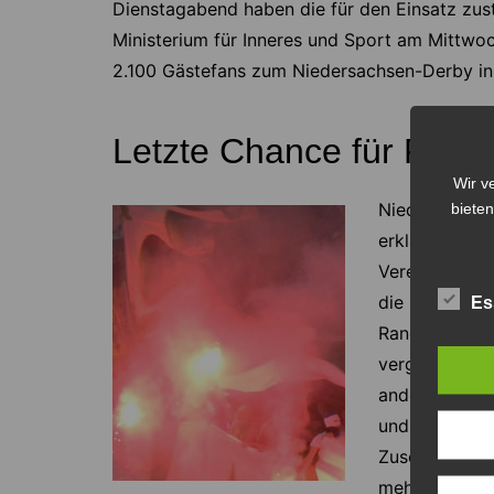
Dienstagabend haben die für den Einsatz zus
Ministerium für Inneres und Sport am Mittwo
2.100 Gästefans zum Niedersachsen-Derby in
Letzte Chance für Fans
Wir v
bieten
Niedersachsen
erklärt: „Das
Vereine das a
die Chaoten, 
Es
Randale-Exze
vergangenen S
anderem durc
und den extre
Zuschauer – d
mehrere verle