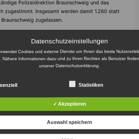
tändige Polizeidirektion Braunschweig und das
ch zugestimmt. Insgesamt werden damit 1.260 statt
 Braunschweig zugelassen.
Datenschutzeinstellungen
erwendet Cookies und externe Dienste um Ihnen das beste Nutzererleb
. Nähere Informationen dazu und zu Ihren Rechten als Benutzer finden
s Ministerin für Inneres und Sport, Daniela Behrens,
unserer Datenschutzerklärung.
 Niedersachsen-Derby ist nicht nur für die Fans beider
bsolute Highlight der Saison, sondern leider auch für
die diese Spiele als Vorwand für ihre Gewalt- und
senziell
Statistiken
sse nutzen wollen. Bei den Begegnungen der
aison ist die Grenze des Verantwortbaren – unter
✓ Akzeptieren
h den immensen Einsatz von Pyrotechnik als Waffe
men Vandalismus mit Gefahren für unbeteiligte
Auswahl speichern
eutlich überschritten worden. Das Resultat waren
tzte Personen und es war ausschließlich dem Zufall