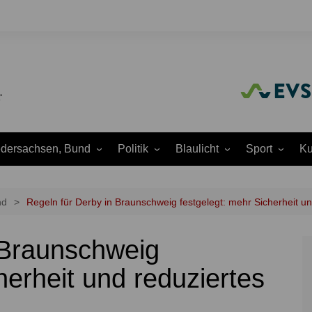
edersachsen, Bund
Politik
Blaulicht
Sport
Ku
Amtliche
Feuerwehr
Baseball
A
Bekanntmachungen
Justiz
Fußball
A
nd
Regeln für Derby in Braunschweig festgelegt: mehr Sicherheit u
Ausschüsse
Polizei
Handball
J
Europapolitik
 Braunschweig
ion
Rettungsdienst
Laufen
K
Ortsrat
THW
Leichtathletik
K
herheit und reduziertes
Parteien
Wasserrettung
Motorsport
K
Region Hannover