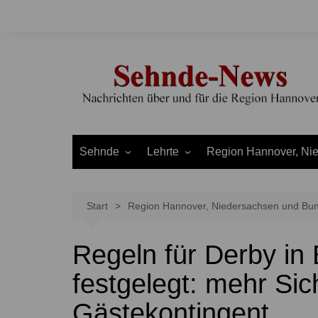
Zum
Inhalt
springen
Sehnde
Lehrte
Region Hannover, Ni
Bilm
Ahlten
Burgdorf
Bolzum
Aligse
Uetze
Start
Region Hannover, Niedersachsen und Bu
Dolgen
Arpke
Stadt Hannover
Regeln für Derby in
Evern
Hämelerwald
LEADER und Bördereg
Gretenberg
Immensen
Land Niedersachsen
festgelegt: mehr Sic
Haimar
Kolshorn
Gästekontingent