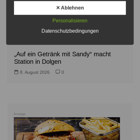
✕ Ablehnen
Personalisieren
Der Grünen-Kandidat für das Bürgermeisteramt in
Datenschutzbedingungen
Sehnde, Sandy Steve Choitz, setzt seine Tour in Dolgen
fort - Plakat: Grüne
„Auf ein Getränk mit Sandy“ macht
Station in Dolgen
8. August 2026
0
Anzeige