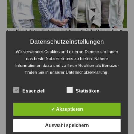
Die Kandidaten für Ilten sind Anne-Cécile Blanc, Judith
Schmidt-Van Die, Sandy Steve Choitz, Helima Grüßing
Datenschutzeinstellungen
und Laura Weber (v.li.) – Foto: Grüne
Wir verwendet Cookies und externe Dienste um Ihnen
das beste Nutzererlebnis zu bieten. Nähere
Grüne stellen Kandidaten für den
Informationen dazu und zu Ihren Rechten als Benutzer
Ortsrat Ilten vor
finden Sie in unserer Datenschutzerklärung.
8. August 2026
0
Essenziell
Statistiken
✓ Akzeptieren
Auswahl speichern