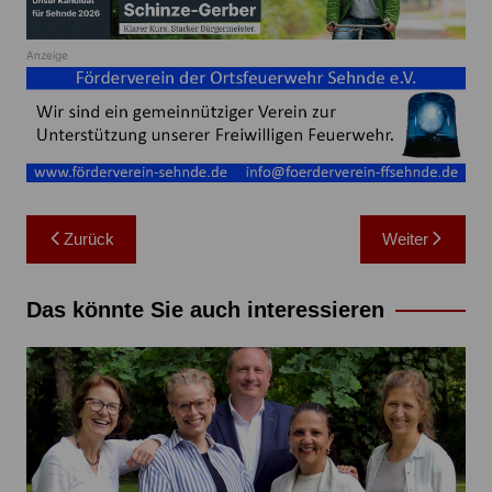
Anzeige
Beitragsnavigation
Zurück
Weiter
Das könnte Sie auch interessieren