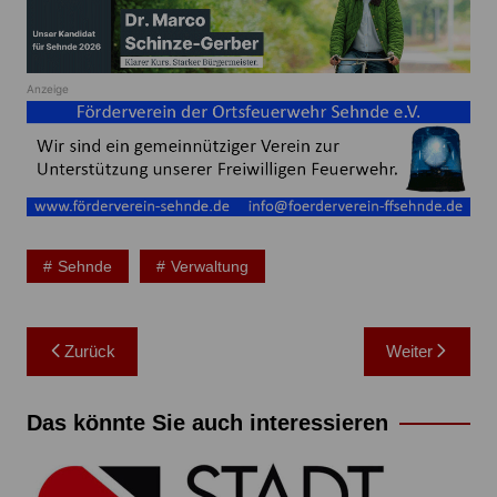
Anzeige
Sehnde
Verwaltung
Beitragsnavigation
Zurück
Weiter
Das könnte Sie auch interessieren