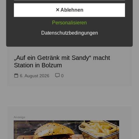
✕ Ablehnen
Personalisieren
Der Grünen-Kandidat für das Bürgermeisteramt in
Datenschutzbedingungen
Sehnde, Sandy Steve Choitz, setzt seine Tour in Bolzum
fort - Plakat: Grüne
„Auf ein Getränk mit Sandy“ macht
Station in Bolzum
6. August 2026
0
Anzeige