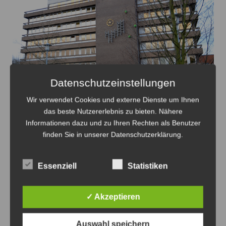
Datenschutzeinstellungen
Wir verwendet Cookies und externe Dienste um Ihnen
Rathaus öffnet später - Foto: JPH
das beste Nutzererlebnis zu bieten. Nähere
Informationen dazu und zu Ihren Rechten als Benutzer
Rathaus Sehnde öffnet später
finden Sie in unserer Datenschutzerklärung.
10. August 2026
0
Essenziell
Statistiken
✓ Akzeptieren
Anzeige
Auswahl speichern