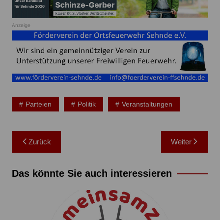
Anzeige
Parteien
Politik
Veranstaltungen
Beitragsnavigation
Zurück
Weiter
Das könnte Sie auch interessieren