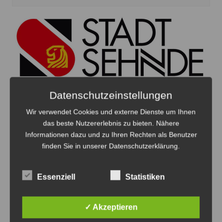
Datenschutzeinstellungen
Wir verwendet Cookies und externe Dienste um Ihnen
das beste Nutzererlebnis zu bieten. Nähere
Amtliche Bekanntmachung der Stadt
Informationen dazu und zu Ihren Rechten als Benutzer
Sehnde: Korrektur der Wahlvorschläge
finden Sie in unserer Datenschutzerklärung.
Nr. 68 B
7. August 2026
0
Essenziell
Statistiken
✓ Akzeptieren