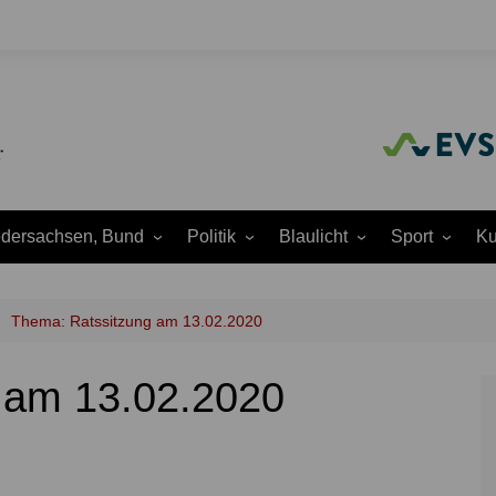
edersachsen, Bund
Politik
Blaulicht
Sport
Ku
Amtliche
Feuerwehr
Baseball
A
Bekanntmachungen
Justiz
Fußball
A
Thema: Ratssitzung am 13.02.2020
Ausschüsse
Polizei
Handball
J
Europapolitik
 am 13.02.2020
ion
Rettungsdienst
Laufen
K
Ortsrat
THW
Leichtathletik
K
Parteien
Wasserrettung
Motorsport
K
Region Hannover