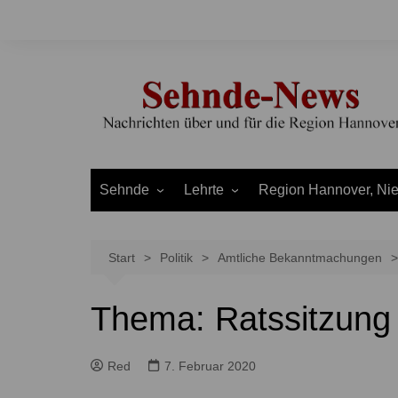
Zum
Inhalt
springen
Sehnde
Lehrte
Region Hannover, Ni
Bilm
Ahlten
Burgdorf
Bolzum
Aligse
Uetze
Start
Politik
Amtliche Bekanntmachungen
Dolgen
Arpke
Stadt Hannover
Thema: Ratssitzung
Evern
Hämelerwald
LEADER und Bördereg
Gretenberg
Immensen
Land Niedersachsen
Red
7. Februar 2020
Haimar
Kolshorn