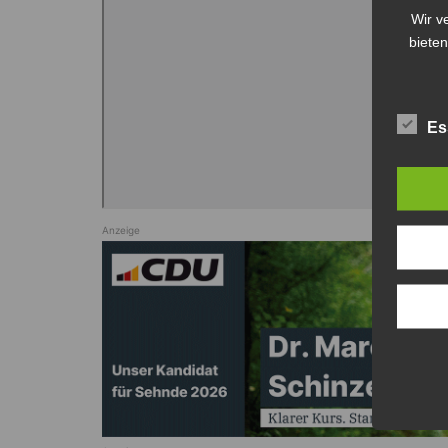
Wir v
bieten
Es
Anzeige