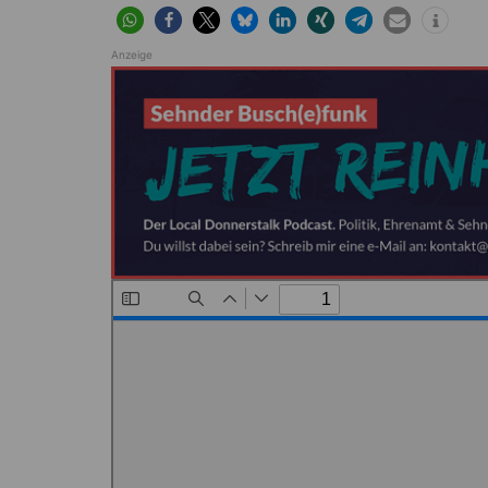
Höver
Lehrte
Ilten
Ramhorst
Anzeige
Klein Lobke
Röddensen
Köthenwald
Sievershausen
Müllingen
Steinwedel
Rethmar
Sehnde
Wassel
Wehmingen
Wirringen