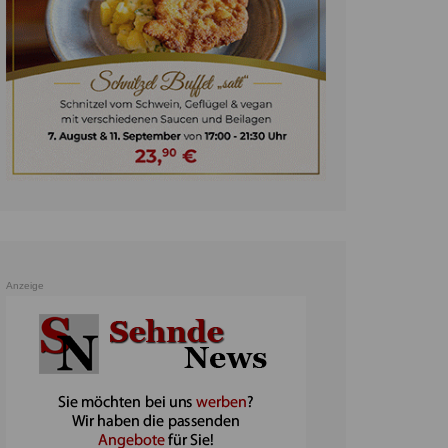
unst
teratur
ennis
heater
ereine
erkehr
orträge
oo
Anzeige