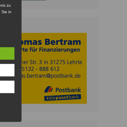
nis zu
 Sie in
Anzeige