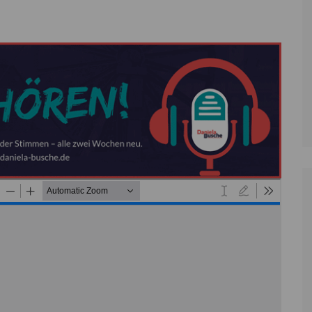
Zoll
Reitsport
K
Stadtrat
Schießen
Li
Überregionale Politik
Tennis/Tischt
T
Verwaltung
Wassersport
V
Wahlen
V
V
Z