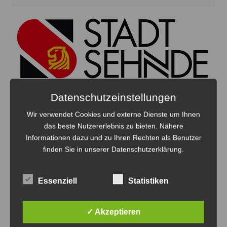
Datenschutzeinstellungen
Wir verwendet Cookies und externe Dienste um Ihnen
das beste Nutzererlebnis zu bieten. Nähere
Amtliche Bekanntmachung der Stadt
Informationen dazu und zu Ihren Rechten als Benutzer
Sehnde: Korrektur der Wahlvorschläge
finden Sie in unserer Datenschutzerklärung.
Nr. 68 B
7. August 2026
0
Essenziell
Statistiken
✓ Akzeptieren