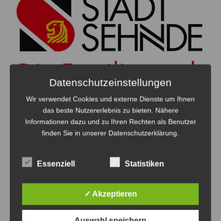
Datenschutzeinstellungen
Wir verwendet Cookies und externe Dienste um Ihnen
Amtliche Bekanntmachung der Stadt
das beste Nutzererlebnis zu bieten. Nähere
Sehnde: Korrektur der Wahlvorschläge
Informationen dazu und zu Ihren Rechten als Benutzer
Nr. 68 B
finden Sie in unserer Datenschutzerklärung.
7. August 2026
0
Essenziell
Statistiken
✓ Akzeptieren
Anzeige
Auswahl speichern