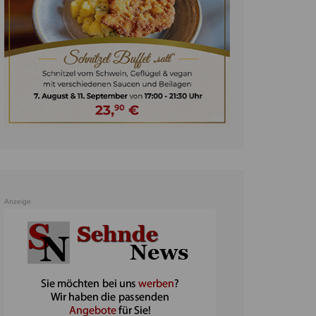
unst
teratur
ennis
heater
ereine
erkehr
orträge
oo
Anzeige