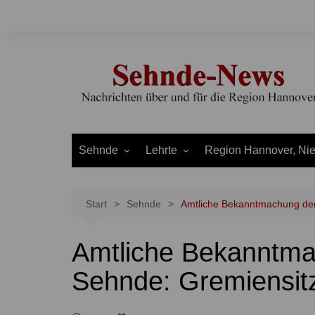
Zum
Inhalt
springen
Sehnde
Lehrte
Region Hannover, Ni
Bilm
Ahlten
Burgdorf
Bolzum
Aligse
Uetze
Start
Sehnde
Amtliche Bekanntmachung der
Dolgen
Arpke
Stadt Hannover
Amtliche Bekanntma
Evern
Hämelerwald
LEADER und Bördereg
Gretenberg
Immensen
Land Niedersachsen
Sehnde: Gremiensit
Haimar
Kolshorn