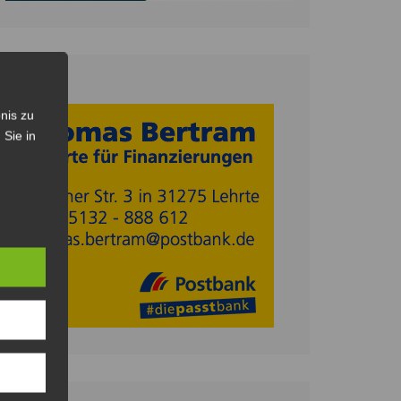
Anzeige
nis zu
 Sie in