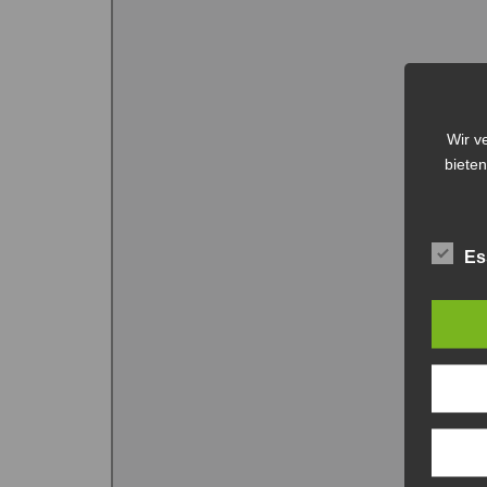
Wir v
bieten
Es