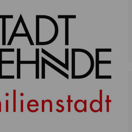
Zoll
Reitsport
K
Stadtrat
Schießen
Li
Überregionale Politik
Tennis/Tischt
T
Verwaltung
Wassersport
V
Wahlen
V
V
Z