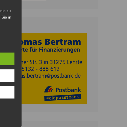
nis zu
 Sie in
Anzeige