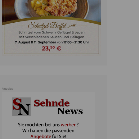
unst
teratur
ennis
heater
ereine
erkehr
orträge
oo
Anzeige