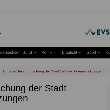
edersachsen, Bund
Politik
Blaulicht
Sport
Ku
Amtliche
Feuerwehr
Baseball
A
Bekanntmachungen
Justiz
Fußball
A
Amtliche Bekanntmachung der Stadt Sehnde: Gremiensitzungen
Ausschüsse
Polizei
Handball
J
Europapolitik
chung der Stadt
ion
Rettungsdienst
Laufen
K
Ortsrat
THW
Leichtathletik
K
zungen
Parteien
Wasserrettung
Motorsport
K
Region Hannover