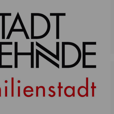
Zoll
Reitsport
K
Stadtrat
Schießen
Li
Überregionale Politik
Tennis/Tischt
T
Verwaltung
Wassersport
V
Wahlen
V
V
Z