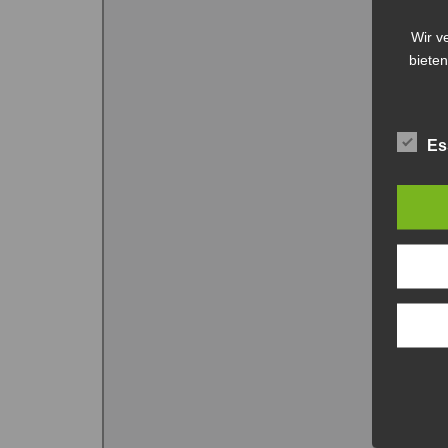
Wir v
bieten
Es