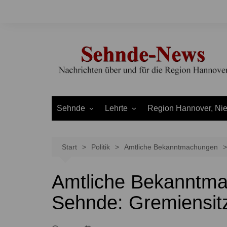
Zum
Inhalt
springen
Sehnde
Lehrte
Region Hannover, Ni
Bilm
Ahlten
Burgdorf
Bolzum
Aligse
Uetze
Start
Politik
Amtliche Bekanntmachungen
Dolgen
Arpke
Stadt Hannover
Amtliche Bekanntma
Evern
Hämelerwald
LEADER und Bördereg
Gretenberg
Immensen
Land Niedersachsen
Sehnde: Gremiensit
Haimar
Kolshorn