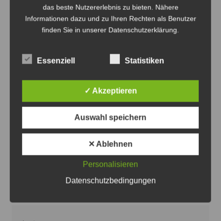
das beste Nutzererlebnis zu bieten. Nähere
Informationen dazu und zu Ihren Rechten als Benutzer
finden Sie in unserer Datenschutzerklärung.
Essenziell
Statistiken
Der MTV Rethmar bietet im September wieder einen
✓ Akzeptieren
Abnahmetag für das deutsche Sportabzeichen an -
Grafik: MTV Rethmar
Auswahl speichern
Sportabzeichentag des MTV Rethmar
im September
✕ Ablehnen
10. August 2026
0
Personalisieren
Datenschutzbedingungen