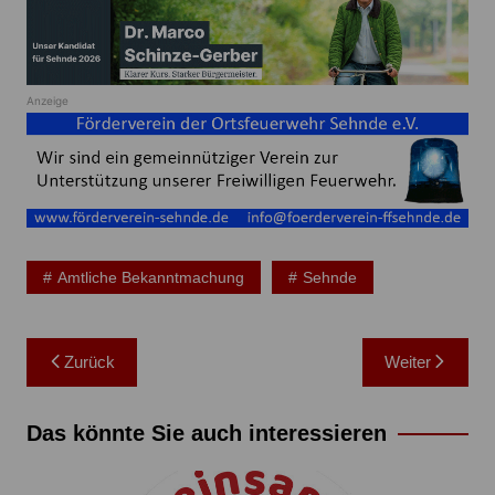
Anzeige
Amtliche Bekanntmachung
Sehnde
Beitragsnavigation
Zurück
Weiter
Das könnte Sie auch interessieren