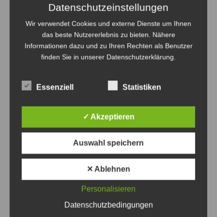
Unterstützung der Sehnder Vereine
Datenschutzeinstellungen
Wir verwendet Cookies und externe Dienste um Ihnen
Anzeige
das beste Nutzererlebnis zu bieten. Nähere
Informationen dazu und zu Ihren Rechten als Benutzer
finden Sie in unserer Datenschutzerklärung.
Essenziell
Statistiken
Anzeige
✓ Akzeptieren
Auswahl speichern
Politik
Sehnde
Verwaltung
✕ Ablehnen
Personalisieren
Beitragsnavigation
Zurück
Weiter
Datenschutzbedingungen