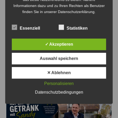
Informationen dazu und zu Ihren Rechten als Benutzer
finden Sie in unserer Datenschutzerklärung.
Essenziell
Statistiken
Die Kandidaten für Ilten sind Anne-Cécile Blanc, Judith
✓ Akzeptieren
Schmidt-Van Die, Sandy Steve Choitz, Helima Grüßing
und Laura Weber (v.li.) – Foto: Grüne
Auswahl speichern
Grüne stellen Kandidaten für den
✕ Ablehnen
Ortsrat Ilten vor
8. August 2026
0
Personalisieren
Datenschutzbedingungen