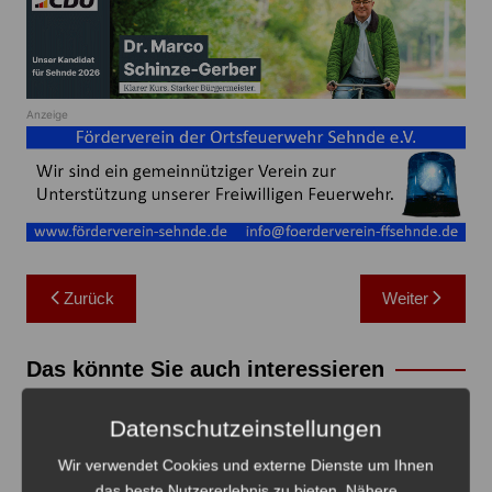
Anzeige
Beitragsnavigation
Zurück
Weiter
Das könnte Sie auch interessieren
Datenschutzeinstellungen
Wir verwendet Cookies und externe Dienste um Ihnen
das beste Nutzererlebnis zu bieten. Nähere