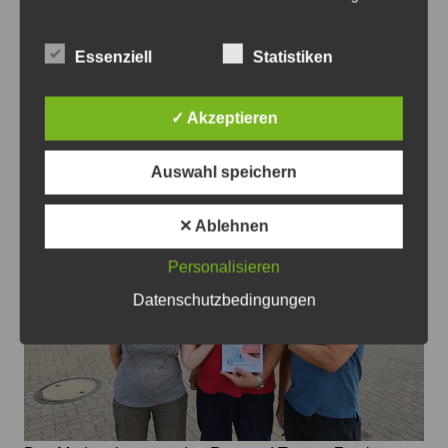
dem Hof Falkenhagen und sucht noch weitere
Sponsoren - Plakat: Veranstalter
Essenziell
Statistiken
Sehnde rockt wieder: Das 1. Sehnder
Rock Open Air bringt Musik,
✓ Akzeptieren
Gemeinschaft und Erinnerungen
7. August 2026
0
Auswahl speichern
✕ Ablehnen
Personalisieren
Datenschutzbedingungen