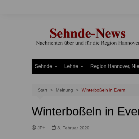
Zum
Inhalt
springen
Sehnde
Lehrte
Region Hannover, Ni
Bilm
Ahlten
Burgdorf
Bolzum
Aligse
Uetze
Start
Meinung
Winterboßeln in Evern
Dolgen
Arpke
Stadt Hannover
Winterboßeln in Eve
Evern
Hämelerwald
LEADER und Bördereg
Gretenberg
Immensen
Land Niedersachsen
JPH
8. Februar 2020
Haimar
Kolshorn