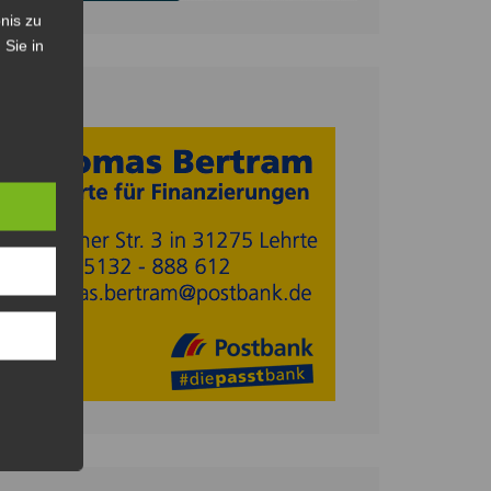
nis zu
 Sie in
Anzeige