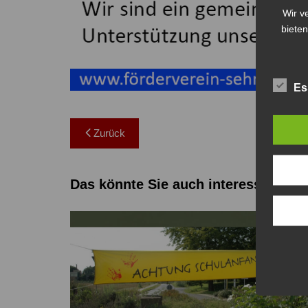
Wir v
bieten
Es
Beitragsnavigation
Zurück
Das könnte Sie auch interessieren