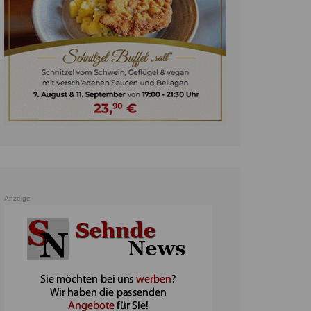
unst
teratur
ennis
heater
ereine
erkehr
orträge
oo
Anzeige