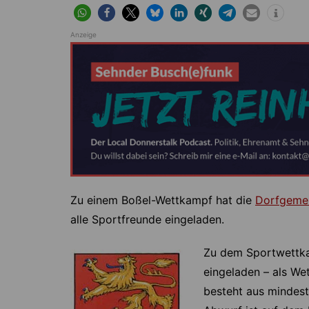
Höver
Lehrte
Ilten
Ramhorst
Anzeige
Klein Lobke
Röddensen
Köthenwald
Sievershausen
Müllingen
Steinwedel
Rethmar
Sehnde
Wassel
Wehmingen
Zu einem Boßel-Wettkampf hat die
Dorfgemei
Wirringen
alle Sportfreunde eingeladen.
Zu dem Sportwettka
eingeladen – als We
besteht aus mindest