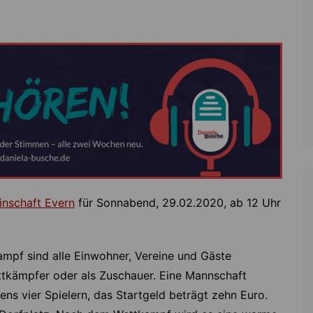
Zoll
Reitsport
K
Stadtrat
Schießen
Li
Überregionale Politik
Tennis/Tischt
T
Verwaltung
Wassersport
V
Wahlen
V
V
Z
nschaft Evern
für Sonnabend, 29.02.2020, ab 12 Uhr
mpf sind alle Einwohner, Vereine und Gäste
ttkämpfer oder als Zuschauer. Eine Mannschaft
ens vier Spielern, das Startgeld beträgt zehn Euro.