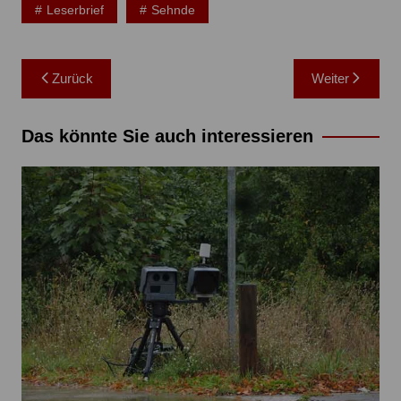
Leserbrief
Sehnde
Beitragsnavigation
Zurück
Weiter
Das könnte Sie auch interessieren