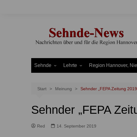
Zum
Inhalt
springen
Sehnde
Lehrte
Region Hannover, Ni
Bilm
Ahlten
Burgdorf
Bolzum
Aligse
Uetze
Start
Meinung
Sehnder „FEPA Zeitung 2019
Dolgen
Arpke
Stadt Hannover
Sehnder „FEPA Zeit
Evern
Hämelerwald
LEADER und Bördereg
Gretenberg
Immensen
Land Niedersachsen
Red
14. September 2019
Haimar
Kolshorn