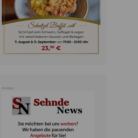
unst
teratur
ennis
heater
ereine
erkehr
orträge
oo
Anzeige