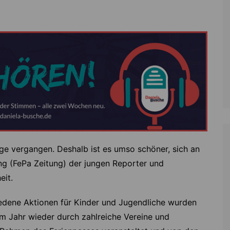
Zoll
Reitsport
K
Stadtrat
Schießen
Li
Überregionale Politik
Tennis/Tischt
T
Verwaltung
Wassersport
V
Wahlen
V
V
Z
ge vergangen. Deshalb ist es umso schöner, sich an
tung (FePa Zeitung) der jungen Reporter und
eit.
iedene Aktionen für Kinder und Jugendliche wurden
em Jahr wieder durch zahlreiche Vereine und