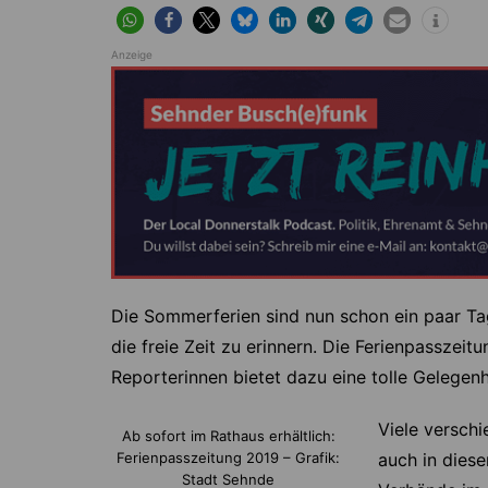
Höver
Lehrte
Ilten
Ramhorst
Anzeige
Klein Lobke
Röddensen
Köthenwald
Sievershausen
Müllingen
Steinwedel
Rethmar
Sehnde
Wassel
Wehmingen
Die Sommerferien sind nun schon ein paar Ta
Wirringen
die freie Zeit zu erinnern. Die Ferienpasszei
Reporterinnen bietet dazu eine tolle Gelegenh
Viele versch
Ab sofort im Rathaus erhältlich:
Ferienpasszeitung 2019 – Grafik:
auch in dies
Stadt Sehnde