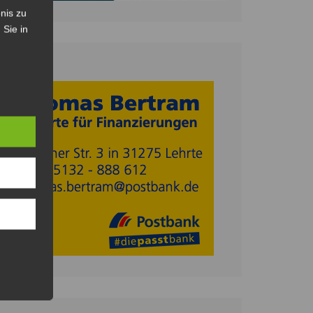
nis zu
 Sie in
Anzeige