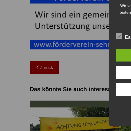
Wir v
bieten
Es
Beitragsnavigation
Zurück
Das könnte Sie auch interessieren