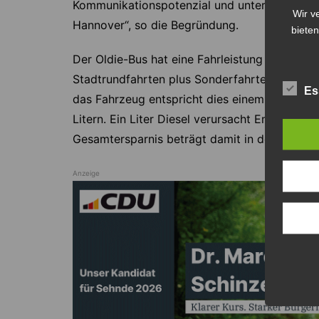
Kommunikationspotenzial und unterstützen un
Wir v
Hannover“, so die Begründung.
bieten
Der Oldie-Bus hat eine Fahrleistung von rund 
Stadtrundfahrten plus Sonderfahrten. Bei ein
Es
das Fahrzeug entspricht dies einem jährlich
Litern. Ein Liter Diesel verursacht Emission
Gesamtersparnis beträgt damit in der Summ
Anzeige