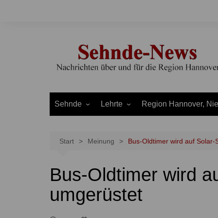
Zum
Inhalt
springen
Sehnde
Lehrte
Region Hannover, Ni
Bilm
Ahlten
Burgdorf
Bolzum
Aligse
Uetze
Start
Meinung
Bus-Oldtimer wird auf Solar
Dolgen
Arpke
Stadt Hannover
Bus-Oldtimer wird a
Evern
Hämelerwald
LEADER und Bördereg
Gretenberg
Immensen
Land Niedersachsen
umgerüstet
Haimar
Kolshorn