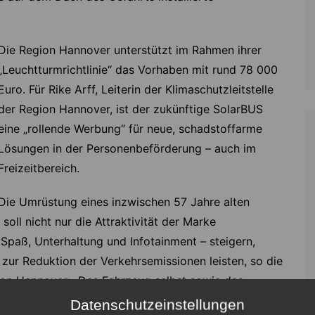
Die Region Hannover unterstützt im Rahmen ihrer
„Leuchtturmrichtlinie“ das Vorhaben mit rund 78 000
Euro. Für Rike Arff, Leiterin der Klimaschutzleitstelle
der Region Hannover, ist der zukünftige SolarBUS
eine „rollende Werbung“ für neue, schadstoffarme
Lösungen in der Personenbeförderung – auch im
Freizeitbereich.
Die Umrüstung eines inzwischen 57 Jahre alten
oll nicht nur die Attraktivität der Marke
Spaß, Unterhaltung und Infotainment – steigern,
zur Reduktion der Verkehrsemissionen leisten, so die
on Hannover: „Das Fahrzeug selbst sowie das
rogramme und Tour-Gestaltungen haben ein starkes
Datenschutzeinstellungen