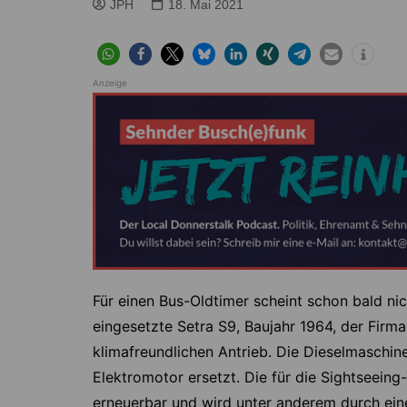
Höver
Lehrte
JPH
18. Mai 2021
Ilten
Ramhorst
Klein Lobke
Röddensen
Anzeige
Köthenwald
Sievershausen
Müllingen
Steinwedel
Rethmar
Sehnde
Wassel
Wehmingen
Wirringen
Für einen Bus-Oldtimer scheint schon bald ni
eingesetzte Setra S9, Baujahr 1964, der Fir
klimafreundlichen Antrieb. Die Dieselmaschi
Elektromotor ersetzt. Die für die Sightseeing
erneuerbar und wird unter anderem durch eine