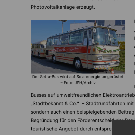
Photovoltaikanlage erzeugt.
Der Setra-Bus wird auf Solarenergie umgerüstet
– Foto: JPH/Archiv
Busses auf umweltfreundlichen Elektroantrieb s
„Stadtbekannt & Co.“ – Stadtrundfahrten mit 
sondern auch einen beispielgebenden Beitrag 
Begründung für den Förderentscheid der Regi
touristische Angebot durch entsprechende P