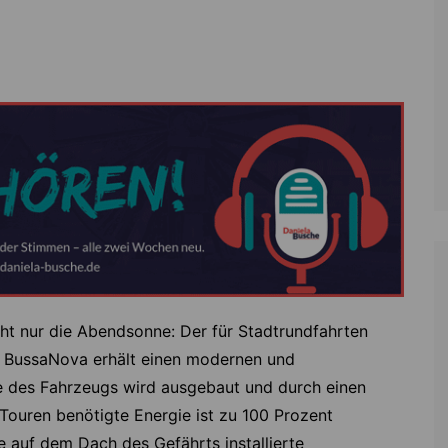
Zoll
Reitsport
K
Stadtrat
Schießen
Li
Überregionale Politik
Tennis/Tischt
T
Verwaltung
Wassersport
V
Wahlen
V
V
Z
cht nur die Abendsonne: Der für Stadtrundfahrten
ma BussaNova erhält einen modernen und
ne des Fahrzeugs wird ausgebaut und durch einen
-Touren benötigte Energie ist zu 100 Prozent
 auf dem Dach des Gefährts installierte