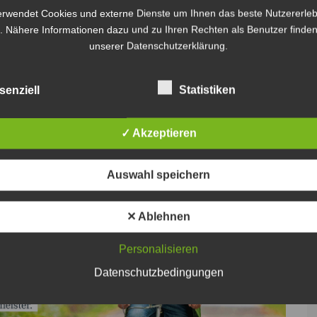
s auf dem Weg zu einer klimaneutralen Region
erwendet Cookies und externe Dienste um Ihnen das beste Nutzererleb
. Nähere Informationen dazu und zu Ihren Rechten als Benutzer finden
unserer Datenschutzerklärung.
14 000 Kilometern jährlich – das sind rund 200
em Verbrauch von 30 Litern auf hundert Kilometer für
senziell
Statistiken
en Gesamtverbrauch an Dieselkraftstoff von 4200
en von 3,08 Kilogramm CO
(Äquivalent pro Liter), die
2
✓ Akzeptieren
e 12 940 Kilogramm CO
.
2
Auswahl speichern
✕ Ablehnen
Personalisieren
Datenschutzbedingungen