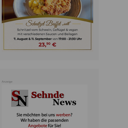
unst
teratur
ennis
heater
ereine
erkehr
orträge
oo
Anzeige