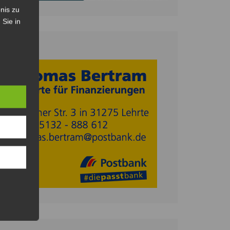
nis zu
 Sie in
Anzeige