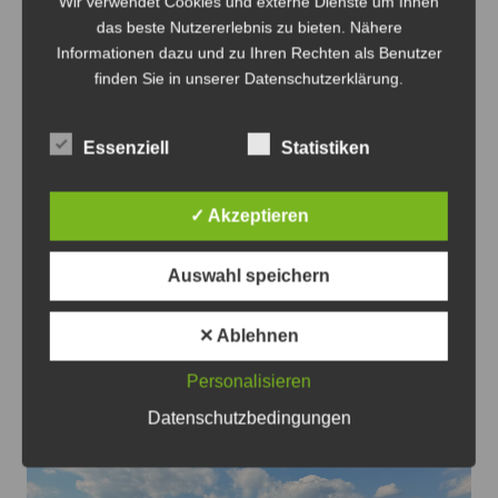
Wir verwendet Cookies und externe Dienste um Ihnen
das beste Nutzererlebnis zu bieten. Nähere
Informationen dazu und zu Ihren Rechten als Benutzer
finden Sie in unserer Datenschutzerklärung.
Essenziell
Statistiken
✓ Akzeptieren
Oldtimer verteilt auf dem Gelände des HSM mit dem
Auswahl speichern
Straßenbahnverkehr - Foto: Antonius Georg
✕ Ablehnen
Oldtimertag im Straßenbahn-Museum
2026
Personalisieren
8. August 2026
0
Datenschutzbedingungen