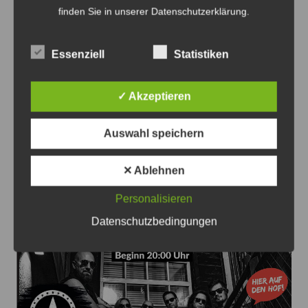
finden Sie in unserer Datenschutzerklärung.
Essenziell
Statistiken
Beitragsnavigation
Zurück
Weiter
✓ Akzeptieren
Auswahl speichern
Das könnte Sie auch interessieren
✕ Ablehnen
Personalisieren
Datenschutzbedingungen