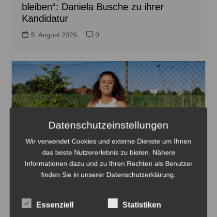
bleiben“: Daniela Busche zu ihrer
Kandidatur
5. August 2026
0
Datenschutzeinstellungen
Wir verwendet Cookies und externe Dienste um Ihnen
das beste Nutzererlebnis zu bieten. Nähere
Informationen dazu und zu Ihren Rechten als Benutzer
finden Sie in unserer Datenschutzerklärung.
Gülten Gailus beim Freiluft-Yoga am Zaun von Hof 12 -
Foto: Gülten Gailus
Essenziell
Statistiken
Freiluft-Yoga in Lehrte