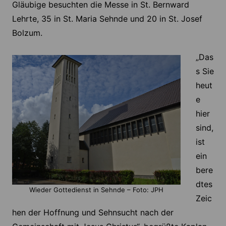
Gläubige besuchten die Messe in St. Bernward
Lehrte, 35 in St. Maria Sehnde und 20 in St. Josef
Bolzum.
„Das
s Sie
heut
e
hier
sind,
ist
ein
bere
dtes
Wieder Gottedienst in Sehnde – Foto: JPH
Zeic
hen der Hoffnung und Sehnsucht nach der