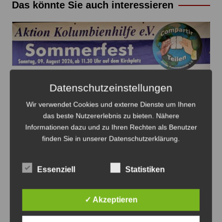
Das könnte Sie auch interessieren
Datenschutzeinstellungen
Die Aktion "Kolumbienhilfe" freut sich auf eine rege
Teilnahme am Sommerfest 2026 - Grafik: Aktion
Wir verwendet Cookies und externe Dienste um Ihnen
Kolumbien
das beste Nutzererlebnis zu bieten. Nähere
Informationen dazu und zu Ihren Rechten als Benutzer
Jahresmitgliederversammlung und
finden Sie in unserer Datenschutzerklärung.
Sommerfest 2026 der Aktion
Kolumbienhilfe
Essenziell
Statistiken
21. Juli 2026
✓ Akzeptieren