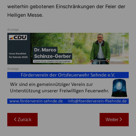
weiterhin gebotenen Einschränkungen der Feier der
Heiligen Messe.
Anzeige
Anzeige
Beitragsnavigation
Zurück
Weiter