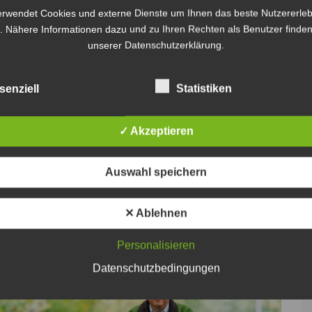
t einer halben Stelle als Referent für
erwendet Cookies und externe Dienste um Ihnen das beste Nutzererleb
lutherischen Kirchenkreisen Burgdorf und Burgwedel-
. Nähere Informationen dazu und zu Ihren Rechten als Benutzer finden
r Schulungen, Workshops, aber auch offene Angebote
unserer Datenschutzerklärung.
ür Jugendliche.
senziell
Statistiken
bruar 2025, um 17 Uhr, in der St.-Petri-Kirche am
dentin Sabine Preuschoff und Superintendent Dirk
✓ Akzeptieren
hren. Dazu und zum anschließenden Empfang laden
Auswahl speichern
r jugendpolitische Bildung wurde möglich durch Mittel
angenhagen sowie Förderung seitens der
✕ Ablehnen
overs und der Heinrich-Dammann-Stiftung.
Personalisieren
Datenschutzbedingungen