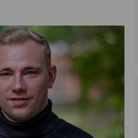
Zoll
Reitsport
K
Stadtrat
Schießen
Li
Überregionale Politik
Tennis/Tischt
T
Verwaltung
Wassersport
V
Wahlen
V
V
Z