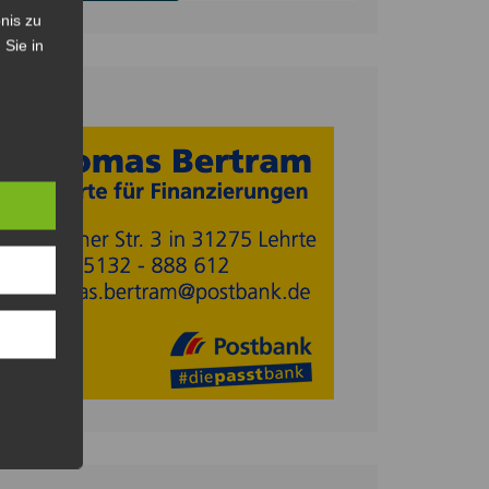
nis zu
 Sie in
Anzeige