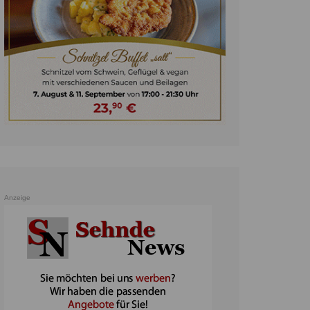
unst
teratur
ennis
heater
ereine
erkehr
orträge
oo
Anzeige