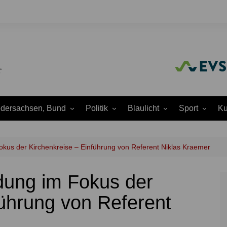
edersachsen, Bund
Politik
Blaulicht
Sport
Ku
Amtliche
Feuerwehr
Baseball
A
Bekanntmachungen
Justiz
Fußball
A
Fokus der Kirchenkreise – Einführung von Referent Niklas Kraemer
Ausschüsse
Polizei
Handball
J
Europapolitik
ldung im Fokus der
ion
Rettungsdienst
Laufen
K
Ortsrat
THW
Leichtathletik
K
führung von Referent
Parteien
Wasserrettung
Motorsport
K
Region Hannover