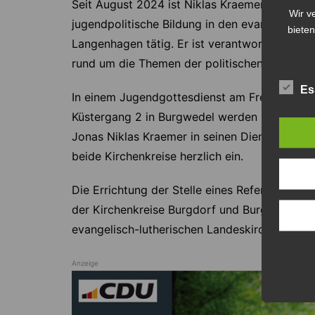
Seit August 2024 ist Niklas Kraemer jeweils mi
Wir v
jugendpolitische Bildung in den evangelisch-
bieten
Langenhagen tätig. Er ist verantwortlich fü
rund um die Themen der politischen Bildung f
Es
In einem Jugendgottesdienst am Freitag, 7. Fe
Küstergang 2 in Burgwedel werden Superinten
Jonas Niklas Kraemer in seinen Dienst einfü
beide Kirchenkreise herzlich ein.
Die Errichtung der Stelle eines Referenten fü
der Kirchenkreise Burgdorf und Burgwedel-L
evangelisch-lutherischen Landeskirche Hann
Anzeige