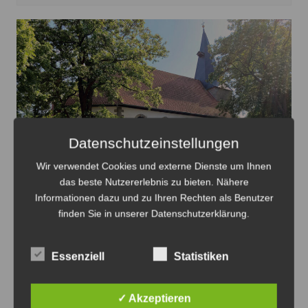
Datenschutzeinstellungen
Wir verwendet Cookies und externe Dienste um Ihnen
Änderung der Öffnungszeiten während der Ferien - Foto:
das beste Nutzererlebnis zu bieten. Nähere
Informationen dazu und zu Ihren Rechten als Benutzer
JPH
finden Sie in unserer Datenschutzerklärung.
Kirchenbüro Ilten ändert Öffnungszeiten
27. Juni 2026
Essenziell
Statistiken
✓ Akzeptieren