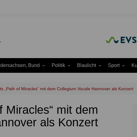
edersachsen, Bund
Politik
Blaulicht
Sport
Ku
Amtliche
Feuerwehr
Baseball
A
Bekanntmachungen
Justiz
Fußball
A
ts „Path of Miracles“ mit dem Collegium Vocale Hannover als Konzert
Ausschüsse
Polizei
Handball
J
Europapolitik
f Miracles“ mit dem
ion
Rettungsdienst
Laufen
K
Ortsrat
THW
Leichtathletik
K
nnover als Konzert
Parteien
Wasserrettung
Motorsport
K
Region Hannover