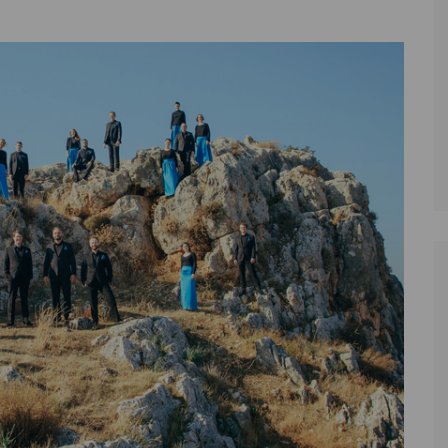
Zoll
Reitsport
K
Stadtrat
Schießen
Li
Überregionale Politik
Tennis/Tischt
T
Verwaltung
Wassersport
V
Wahlen
V
V
Z