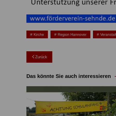
Kirche
Region Hannover
Veransta
Beitragsnavigation
Zurück
Das könnte Sie auch interessieren