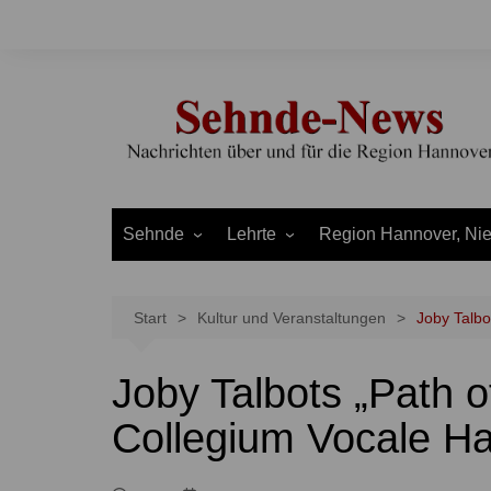
Zum
Inhalt
springen
Sehnde
Lehrte
Region Hannover, Ni
Bilm
Ahlten
Burgdorf
Bolzum
Aligse
Uetze
Start
Kultur und Veranstaltungen
Joby Talbo
Dolgen
Arpke
Stadt Hannover
Joby Talbots „Path o
Evern
Hämelerwald
LEADER und Bördereg
Gretenberg
Immensen
Land Niedersachsen
Collegium Vocale Ha
Haimar
Kolshorn