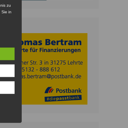
nis zu
 Sie in
Anzeige