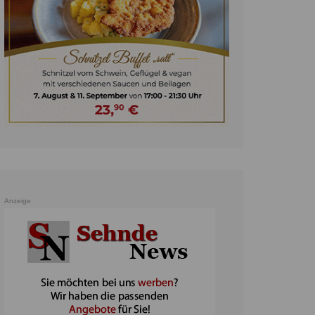
unst
teratur
ennis
heater
ereine
erkehr
orträge
oo
Anzeige