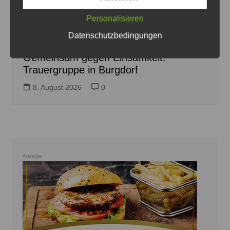
Personalisieren
Trauergruppe beim Hospizdienst in Burgdorf entsteht -
Logo: Diankonie Hannover-Land
Datenschutzbedingungen
Gemeinsam gegen Einsamkeit:
Trauergruppe in Burgdorf
8. August 2026
0
Anzeige