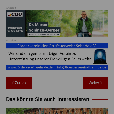
Anzeige
Anzeige
Beitragsnavigation
Zurück
Weiter
Das könnte Sie auch interessieren