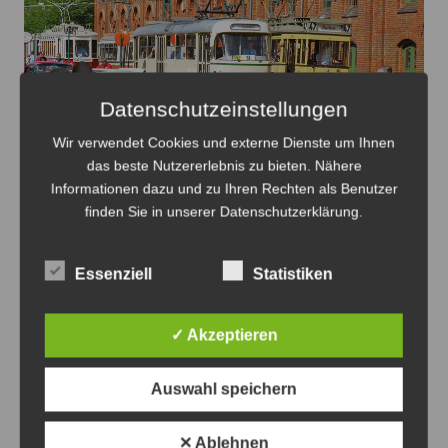
Datenschutzeinstellungen
Wir verwendet Cookies und externe Dienste um Ihnen
das beste Nutzererlebnis zu bieten. Nähere
Informationen dazu und zu Ihren Rechten als Benutzer
finden Sie in unserer Datenschutzerklärung.
Oldtimer verteilt auf dem Gelände des HSM mit dem
Straßenbahnverkehr - Foto: Antonius Georg
Essenziell
Statistiken
Oldtimertag im Straßenbahn-Museum
2026
✓ Akzeptieren
8. August 2026
0
Auswahl speichern
✕ Ablehnen