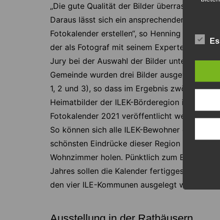
„Die gute Qualität der Bilder überrascht mich.
Daraus lässt sich ein ansprechender
Fotokalender erstellen“, so Henning Scheffen,
Es
der als Fotograf mit seinem Expertenblick die
Jury bei der Auswahl der Bilder unterstützt. P
Gemeinde wurden drei Bilder ausgewählt (Pla
1, 2 und 3), so dass im Ergebnis zwölf
Heimatbilder der ILEK-Börderegion im ILE-
Fotokalender 2021 veröffentlicht werden.
So können sich alle ILEK-Bewohner die
schönsten Eindrücke dieser Region auch in ih
Wohnzimmer holen. Pünktlich zum Ende des
Jahres sollen die Kalender fertiggestellt und i
den vier ILE-Kommunen ausgelegt werden.
Ausstellung in der Rathäusern