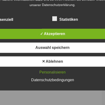
unserer Datenschutzerklärung.
senziell
Statistiken
ro
✓ Akzeptieren
tz
Auswahl speichern
✕ Ablehnen
r
Personalisieren
Datenschutzbedingungen
n
Die zwölf Gewinnerbilder der Jury – Foto: Sweco GmbH