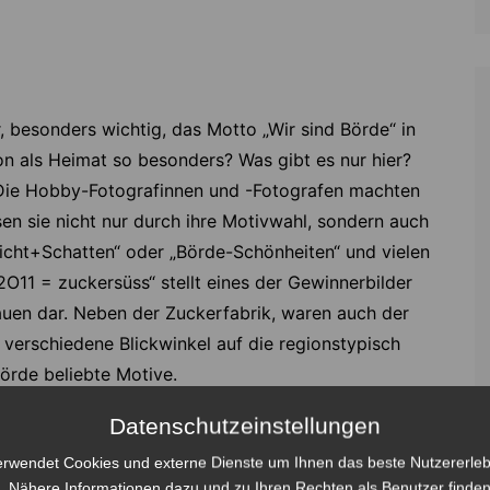
r, besonders wichtig, das Motto „Wir sind Börde“ in
n als Heimat so besonders? Was gibt es nur hier?
 Die Hobby-Fotografinnen und -Fotografen machten
en sie nicht nur durch ihre Motivwahl, sondern auch
 Licht+Schatten“ oder „Börde-Schönheiten“ und vielen
2O11 = zuckersüss“ stellt eines der Gewinnerbilder
lauen dar. Neben der Zuckerfabrik, waren auch der
 verschiedene Blickwinkel auf die regionstypisch
Börde beliebte Motive.
Datenschutzeinstellungen
erwendet Cookies und externe Dienste um Ihnen das beste Nutzererleb
. Nähere Informationen dazu und zu Ihren Rechten als Benutzer finden