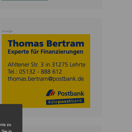
Anzeige
nis zu
 Sie in