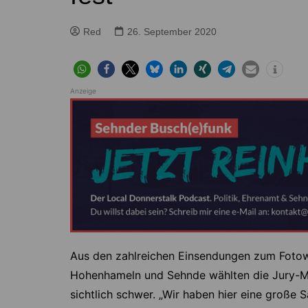
Höver
Lehrte
Ilten
Ramhorst
Red
26. September 2020
Klein Lobke
Röddensen
Köthenwald
Sievershausen
Anzeige
Müllingen
Steinwedel
Rethmar
Sehnde
Wassel
Wehmingen
Wirringen
Aus den zahlreichen Einsendungen zum Foto
Hohenhameln und Sehnde wählten die Jury-Mitg
sichtlich schwer. „Wir haben hier eine große 