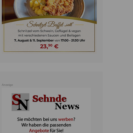
unst
teratur
ennis
heater
ereine
erkehr
orträge
oo
Anzeige