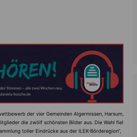
Zoll
Reitsport
K
Stadtrat
Schießen
Li
Überregionale Politik
Tennis/Tischt
T
Verwaltung
Wassersport
V
Wahlen
V
V
Z
wettbewerb der vier Gemeinden Algermissen, Harsum,
lieder die zwölf schönsten Bilder aus. Die Wahl fiel
Sammlung toller Eindrücke aus der ILEK-Börderegion“,