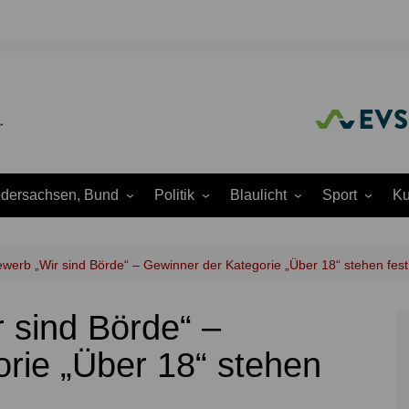
edersachsen, Bund
Politik
Blaulicht
Sport
Ku
Amtliche
Feuerwehr
Baseball
A
Bekanntmachungen
Justiz
Fußball
A
werb „Wir sind Börde“ – Gewinner der Kategorie „Über 18“ stehen fes
Ausschüsse
Polizei
Handball
J
Europapolitik
 sind Börde“ –
ion
Rettungsdienst
Laufen
K
Ortsrat
THW
Leichtathletik
K
rie „Über 18“ stehen
Parteien
Wasserrettung
Motorsport
K
Region Hannover