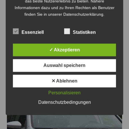
das beste Nutzererlebnis zu bieten. Nähere
Informationen dazu und zu Ihren Rechten als Benutzer
finden Sie in unserer Datenschutzerklärung.
Essenziell
Statistiken
Gülten Gailus beim Freiluft-Yoga am Zaun von Hof 12 -
Foto: Gülten Gailus
✓ Akzeptieren
Freiluft-Yoga in Lehrte
Auswahl speichern
5. August 2026
0
✕ Ablehnen
Personalisieren
Datenschutzbedingungen