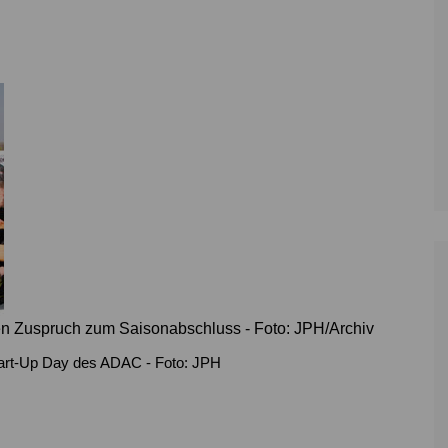
Zoll
Reitsport
K
Stadtrat
Schießen
Li
Überregionale Politik
Tennis/Tischt
T
Verwaltung
Wassersport
V
Wahlen
V
V
Z
gen Zuspruch zum Saisonabschluss - Foto: JPH/Archiv
art-Up Day des ADAC - Foto: JPH