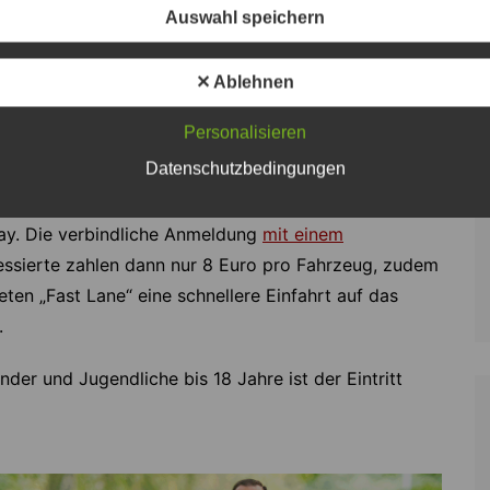
Auswahl speichern
✕ Ablehnen
mer zum ADAC fahren – Foto: JPH
Personalisieren
Datenschutzbedingungen
räsentieren möchten, sind herzlich willkommen. Das
 Insassen beträgt 10 Euro. In der Gebühr enthalten
ay. Die verbindliche Anmeldung
mit einem
ressierte zahlen dann nur 8 Euro pro Fahrzeug, zudem
eten „Fast Lane“ eine schnellere Einfahrt auf das
.
nder und Jugendliche bis 18 Jahre ist der Eintritt