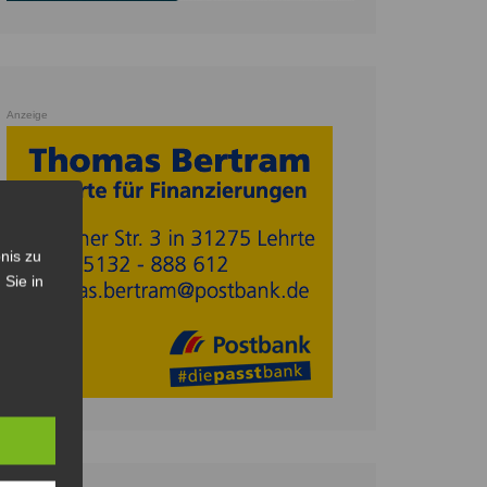
Anzeige
nis zu
 Sie in