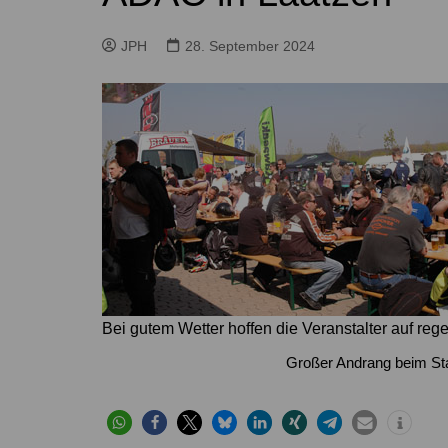
Höver
Lehrte
Ilten
Ramhorst
JPH
28. September 2024
Klein Lobke
Röddensen
Köthenwald
Sievershausen
Müllingen
Steinwedel
Rethmar
Sehnde
Wassel
Wehmingen
Wirringen
Bei gutem Wetter hoffen die Veranstalter auf re
Großer Andrang beim St