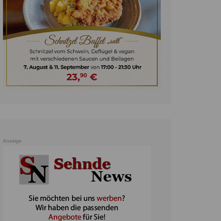
unst
teratur
ennis
heater
ereine
erkehr
orträge
oo
Anzeige